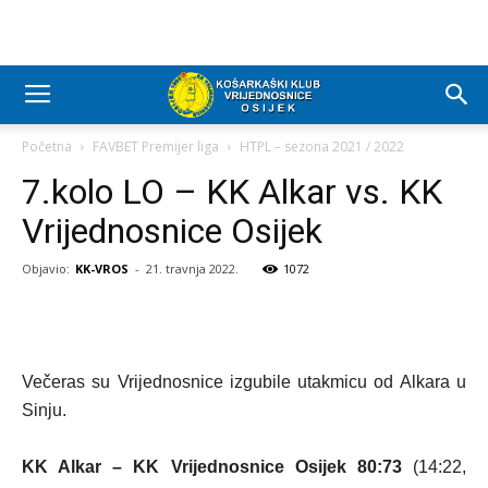
Početna
FAVBET Premijer liga
HTPL – sezona 2021 / 2022
7.kolo LO – KK Alkar vs. KK
Vrijednosnice Osijek
Objavio:
KK-VROS
-
21. travnja 2022.
1072
Večeras su Vrijednosnice izgubile utakmicu od Alkara u
Sinju.
KK Alkar – KK Vrijednosnice Osijek 80:73
(14:22,