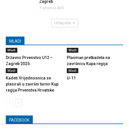
Zagreb
7. prosinca 2025.
Učitaj više
MLADI
Mladi
Mladi
Državno Prvenstvo U12 –
Plasman pretkadeta na
Zagreb 2025.
završnicu Kupa regija
Mladi
Mladi
Kadeti Vrijednosnica se
U-11
plasirali u završni turnir Kup
regija Prvenstva Hrvatske
FACEBOOK