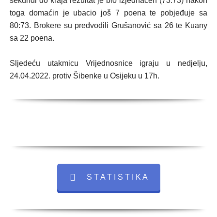
sekundi do kraja rezultat je bio izjednačen (73:73) nakon
toga domaćin je ubacio još 7 poena te pobjeđuje sa
80:73. Brokere su predvodili Grušanović sa 26 te Kuany
sa 22 poena.
Sljedeću utakmicu Vrijednosnice igraju u nedjelju,
24.04.2022. protiv Šibenke u Osijeku u 17h.
S T A T I S T I K A