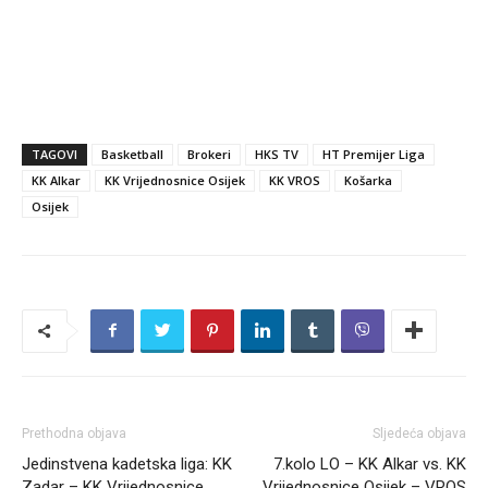
TAGOVI
Basketball
Brokeri
HKS TV
HT Premijer Liga
KK Alkar
KK Vrijednosnice Osijek
KK VROS
Košarka
Osijek
Prethodna objava
Sljedeća objava
Jedinstvena kadetska liga: KK
7.kolo LO – KK Alkar vs. KK
Zadar – KK Vrijednosnice
Vrijednosnice Osijek – VROS