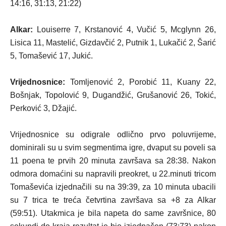
14:16, 31:13, 21:22)
Alkar:
Louiserre 7, Krstanović 4, Vučić 5, Mcglynn 26,
Lisica 11, Mastelić, Gizdavčić 2, Putnik 1, Lukačić 2, Šarić
5, Tomašević 17, Jukić.
Vrijednosnice:
Tomljenović 2, Porobić 11, Kuany 22,
Bošnjak, Topolović 9, Dugandžić, Grušanović 26, Tokić,
Perković 3, Džajić.
Vrijednosnice su odigrale odlično prvo poluvrijeme,
dominirali su u svim segmentima igre, dvaput su poveli sa
11 poena te prvih 20 minuta završava sa 28:38. Nakon
odmora domaćini su napravili preokret, u 22.minuti tricom
Tomaševića izjednačili su na 39:39, za 10 minuta ubacili
su 7 trica te treća četvrtina završava sa +8 za Alkar
(59:51). Utakmica je bila napeta do same završnice, 80