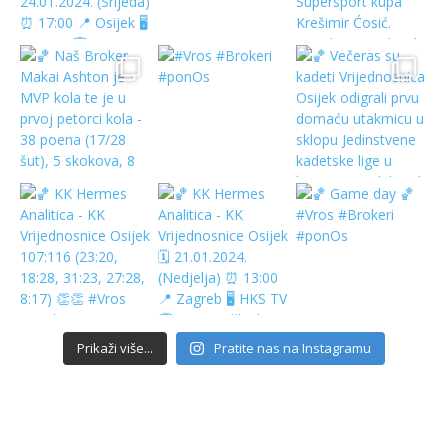
Prikaži više...
Pratite nas na Instagramu