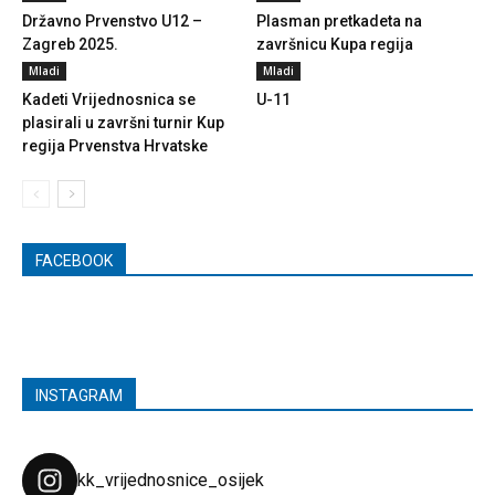
Državno Prvenstvo U12 –
Plasman pretkadeta na
Zagreb 2025.
završnicu Kupa regija
Mladi
Mladi
Kadeti Vrijednosnica se
U-11
plasirali u završni turnir Kup
regija Prvenstva Hrvatske
FACEBOOK
INSTAGRAM
kk_vrijednosnice_osijek