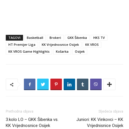
TAGOVI
Basketball
Brokeri
GKK Šibenka
HKS TV
HT Premijer Liga
KK Vrijednosnice Osijek
KK VROS
KK VROS Game Highlights
Košarka
Osijek
Prethodna objava
Sljedeća objava
3.kolo LO – GKK Šibenka vs.
Juniori: KK Vinkovci – KK
KK Vrijednosnice Osijek
Vrijednisnice Osijek