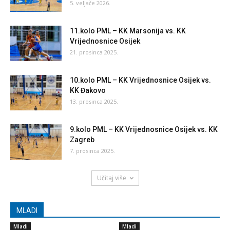
5. veljače 2026.
11.kolo PML – KK Marsonija vs. KK
Vrijednosnice Osijek
21. prosinca 2025.
10.kolo PML – KK Vrijednosnice Osijek vs.
KK Đakovo
13. prosinca 2025.
9.kolo PML – KK Vrijednosnice Osijek vs. KK
Zagreb
7. prosinca 2025.
Učitaj više
MLADI
Mladi
Mladi