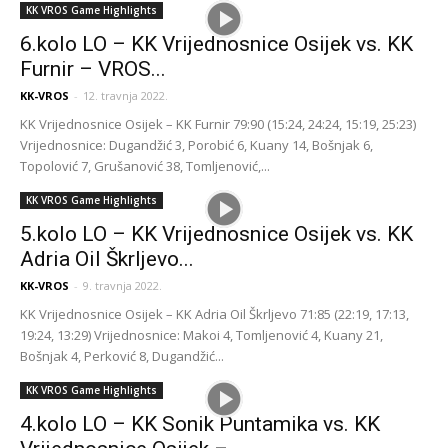
KK VROS Game Highlights
6.kolo LO – KK Vrijednosnice Osijek vs. KK
Furnir – VROS...
KK-VROS
-
12. travnja 2022.
KK Vrijednosnice Osijek – KK Furnir 79:90 (15:24, 24:24, 15:19, 25:23)
Vrijednosnice: Dugandžić 3, Porobić 6, Kuany 14, Bošnjak 6,
Topolović 7, Grušanović 38, Tomljenović,...
KK VROS Game Highlights
5.kolo LO – KK Vrijednosnice Osijek vs. KK
Adria Oil Škrljevo...
KK-VROS
-
9. travnja 2022.
KK Vrijednosnice Osijek – KK Adria Oil Škrljevo 71:85 (22:19, 17:13,
19:24, 13:29) Vrijednosnice: Makoi 4, Tomljenović 4, Kuany 21,
Bošnjak 4, Perković 8, Dugandžić...
KK VROS Game Highlights
4.kolo LO – KK Sonik Puntamika vs. KK