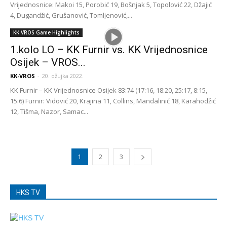
Vrijednosnice: Makoi 15, Porobić 19, Bošnjak 5, Topolović 22, Džajić
4, Dugandžić, Grušanović, Tomljenović,...
KK VROS Game Highlights
1.kolo LO – KK Furnir vs. KK Vrijednosnice
Osijek – VROS...
KK-VROS
-
20. ožujka 2022.
KK Furnir – KK Vrijednosnice Osijek 83:74 (17:16, 18:20, 25:17, 8:15,
15:6) Furnir: Vidović 20, Krajina 11, Collins, Mandalinić 18, Karahodžić
12, Tišma, Nazor, Samac...
1
2
3
HKS TV