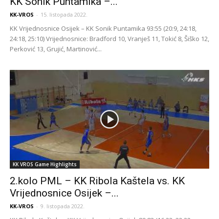
KK Sonik Puntamika –...
KK-VROS
-
15. listopada 2022.
KK Vrijednosnice Osijek – KK Sonik Puntamika 93:55 (20:9, 24:18,
24:18, 25:10) Vrijednosnice: Bradford 10, Vranješ 11, Tokić 8, Šiško 12,
Perković 13, Grujić, Martinović...
KK VROS Game Highlights
2.kolo PML – KK Ribola Kaštela vs. KK
Vrijednosnice Osijek –...
KK-VROS
-
9. listopada 2022.