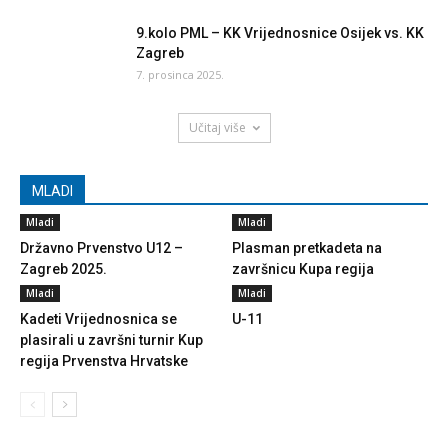
9.kolo PML – KK Vrijednosnice Osijek vs. KK
Zagreb
7. prosinca 2025.
Učitaj više
MLADI
Mladi
Mladi
Državno Prvenstvo U12 –
Plasman pretkadeta na
Zagreb 2025.
završnicu Kupa regija
Mladi
Mladi
Kadeti Vrijednosnica se
U-11
plasirali u završni turnir Kup
regija Prvenstva Hrvatske