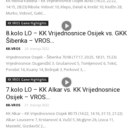
KK Ribola Kaštela – KK Vrijednosnice Osijek 80:83 (16:23, 22:22,
14:15, 28:23) Ribola: Vidović 10, Klepo, Delaš 4, Krešić 10, Kedžo 28,
Murko, Vidović, Galić...
KK VROS Game Highlights
8.kolo LO – KK Vrijednosnice Osijek vs. GKK
Šibenka – VROS...
KK-VROS
-
24. travnja 2022.
Vrijednosnice Osijek – Šibenka 70:96 (17:17, 20:25, 18:31, 15:23)
Vrijednosnice: Dugandžić 3, Grušanović 5, Tomljenović 6, Tokić,
Porobić 14, Kuany 14, Bošnjak 3, Perković 3,...
KK VROS Game Highlights
7.kolo LO – KK Alkar vs. KK Vrijednosnice
Osijek – VROS...
KK-VROS
-
21. travnja 2022.
KK Alkar – KK Vrijednosnice Osijek 80:73 (14:22, 14:16, 31:13, 21:22)
Alkar: Louiserre 7, Krstanović 4, Vučić 5, Mcglynn 26, Lisica 11,
Mastelić, Gizdavčić 2,...