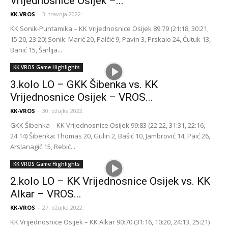
Vrijednosnice Osijek –...
KK-VROS
-
3. travnja 2022.
KK Sonik-Puntamika – KK Vrijednosnice Osijek 89:79 (21:18, 30:21,
15:20, 23:20) Sonik: Marić 20, Palčić 9, Pavin 3, Prskalo 24, Ćutuk 13,
Banić 15, Šarlija...
KK VROS Game Highlights
3.kolo LO – GKK Šibenka vs. KK
Vrijednosnice Osijek – VROS...
KK-VROS
-
30. ožujka 2022.
GKK Šibenka – KK Vrijednosnice Osijek 99:83 (22:22, 31:31, 22:16,
24:14) Šibenka: Thomas 20, Gulin 2, Bašić 10, Jambrović 14, Paić 26,
Arslanagić 15, Rebić...
KK VROS Game Highlights
2.kolo LO – KK Vrijednosnice Osijek vs. KK
Alkar – VROS...
KK-VROS
-
27. ožujka 2022.
KK Vrijednosnice Osijek – KK Alkar 90:70 (31:16, 10:20, 24:13, 25:21)