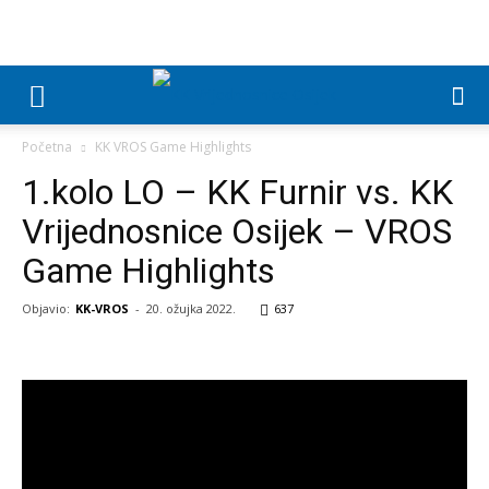
Početna
KK VROS Game Highlights
1.kolo LO – KK Furnir vs. KK
Vrijednosnice Osijek – VROS
Game Highlights
Objavio:
KK-VROS
-
20. ožujka 2022.
637