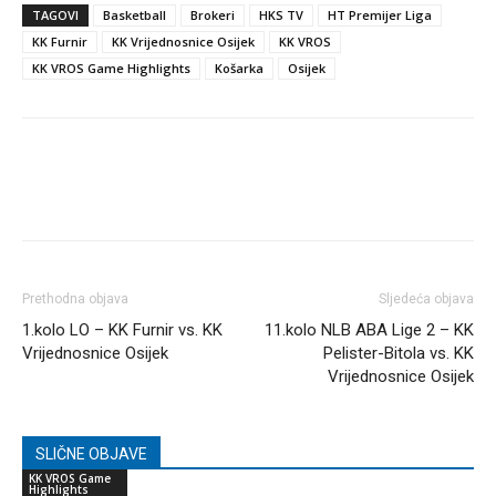
TAGOVI
Basketball
Brokeri
HKS TV
HT Premijer Liga
KK Furnir
KK Vrijednosnice Osijek
KK VROS
KK VROS Game Highlights
Košarka
Osijek
Prethodna objava
Sljedeća objava
1.kolo LO – KK Furnir vs. KK
11.kolo NLB ABA Lige 2 – KK
Vrijednosnice Osijek
Pelister-Bitola vs. KK
Vrijednosnice Osijek
SLIČNE OBJAVE
KK VROS Game
Highlights