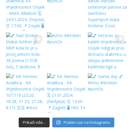
Prikaži više...
Pratite nas na Instagramu