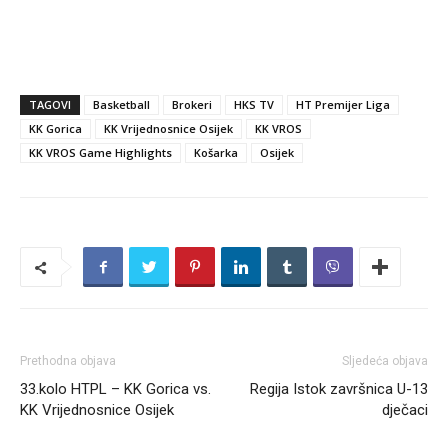
TAGOVI
Basketball
Brokeri
HKS TV
HT Premijer Liga
KK Gorica
KK Vrijednosnice Osijek
KK VROS
KK VROS Game Highlights
Košarka
Osijek
Prethodna objava
Sljedeća objava
33.kolo HTPL – KK Gorica vs.
Regija Istok završnica U-13
KK Vrijednosnice Osijek
dječaci