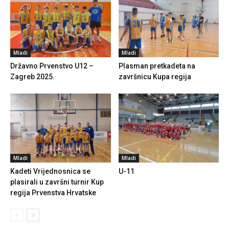
Mladi
Mladi
Državno Prvenstvo U12 –
Plasman pretkadeta na
Zagreb 2025.
završnicu Kupa regija
Mladi
Mladi
Kadeti Vrijednosnica se
U-11
plasirali u završni turnir Kup
regija Prvenstva Hrvatske