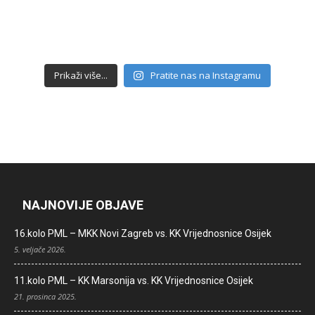
Prikaži više...
Pratite nas na Instagramu
NAJNOVIJE OBJAVE
16.kolo PML – MKK Novi Zagreb vs. KK Vrijednosnice Osijek
5. veljače 2026.
11.kolo PML – KK Marsonija vs. KK Vrijednosnice Osijek
21. prosinca 2025.