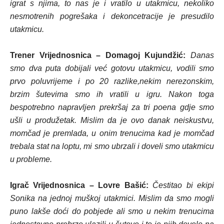
igrat s njima, to nas je i vratilo u utakmicu, nekoliko
nesmotrenih pogrešaka i dekoncetracije je presudilo
utakmicu.
Trener Vrijednosnica – Domagoj Kujundžić:
Danas
smo dva puta dobijali već gotovu utakmicu, vodili smo
prvo poluvrijeme i po 20 razlike,nekim nerezonskim,
brzim šutevima smo ih vratili u igru. Nakon toga
bespotrebno napravljen prekršaj za tri poena gdje smo
ušli u produžetak. Mislim da je ovo danak neiskustvu,
momčad je premlada, u onim trenucima kad je momčad
trebala stat na loptu, mi smo ubrzali i doveli smo utakmicu
u probleme.
Igrač Vrijednosnica – Lovre Bašić:
Čestitao bi ekipi
Sonika na jednoj muškoj utakmici. Mislim da smo mogli
puno lakše doći do pobjede ali smo u nekim trenucima