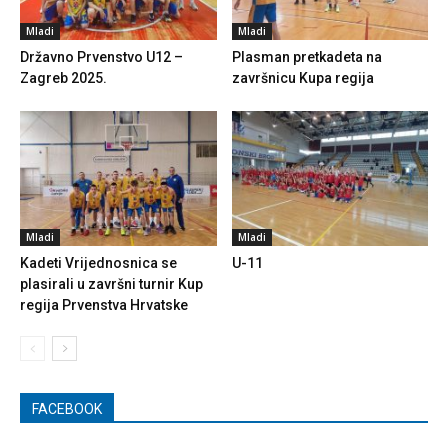
Mladi
Mladi
Državno Prvenstvo U12 –
Plasman pretkadeta na
Zagreb 2025.
završnicu Kupa regija
Mladi
Mladi
Kadeti Vrijednosnica se
U-11
plasirali u završni turnir Kup
regija Prvenstva Hrvatske
FACEBOOK