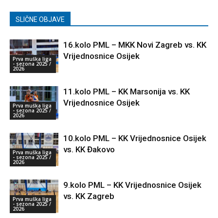
SLIČNE OBJAVE
16.kolo PML – MKK Novi Zagreb vs. KK
Vrijednosnice Osijek
Prva muška liga
- sezona 2025 /
2026
11.kolo PML – KK Marsonija vs. KK
Vrijednosnice Osijek
Prva muška liga
- sezona 2025 /
2026
10.kolo PML – KK Vrijednosnice Osijek
vs. KK Đakovo
Prva muška liga
- sezona 2025 /
2026
9.kolo PML – KK Vrijednosnice Osijek
vs. KK Zagreb
Prva muška liga
- sezona 2025 /
2026