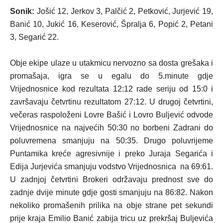
Sonik:
Jošić 12, Jerkov 3, Palčić 2, Petković, Jurjević 19,
Banić 10, Jukić 16, Keserović, Špralja 6, Popić 2, Petani
3, Segarić 22.
Obje ekipe ulaze u utakmicu nervozno sa dosta grešaka i
promašaja, igra se u egalu do 5.minute gdje
Vrijednosnice kod rezultata 12:12 rade seriju od 15:0 i
završavaju četvrtinu rezultatom 27:12. U drugoj četvrtini,
večeras raspoloženi Lovre Bašić i Lovro Buljević odvode
Vrijednosnice na najvećih 50:30 no borbeni Zadrani do
poluvremena smanjuju na 50:35. Drugo poluvrijeme
Puntamika kreće agresivnije i preko Juraja Segarića i
Edija Jurjevića smanjuju vodstvo Vrijednosnica na 69:61.
U zadnjoj četvrtini Brokeri održavaju prednost sve do
zadnje dvije minute gdje gosti smanjuju na 86:82. Nakon
nekoliko promašenih prilika na obje strane pet sekundi
prije kraja Emilio Banić zabija tricu uz prekršaj Buljevića