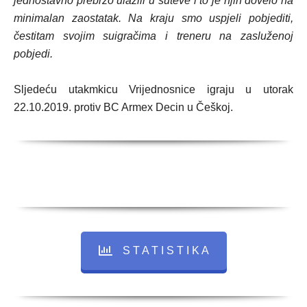
jednostavno prebrzo ulazili u šuteve i to je njih dovelo na
minimalan zaostatak. Na kraju smo uspjeli pobjediti,
čestitam svojim suigračima i treneru na zasluženoj
pobjedi.
Sljedeću utakmkicu Vrijednosnice igraju u utorak
22.10.2019. protiv BC Armex Decin u Češkoj.
S T A T I S T I K A