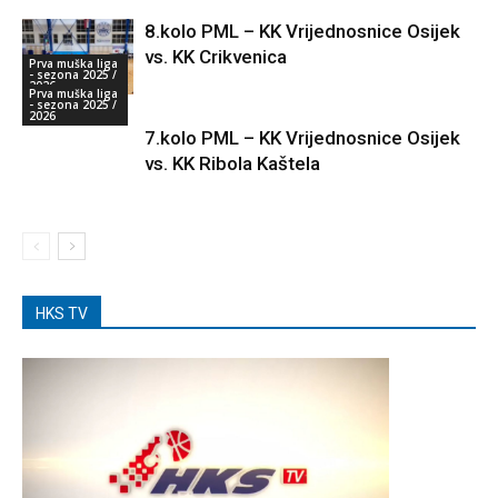
8.kolo PML – KK Vrijednosnice Osijek
vs. KK Crikvenica
Prva muška liga
- sezona 2025 /
2026
Prva muška liga
- sezona 2025 /
2026
7.kolo PML – KK Vrijednosnice Osijek
vs. KK Ribola Kaštela
HKS TV