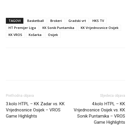
TAGOVI
Basketball
Brokeri
Gradski vrt
HKS TV
HT Premijer Liga
KK Sonik Puntamika
KK Vrijednosnice Osijek
KK VROS
Košarka
Osijek
Prethodna objava
Sljedeća objava
3.kolo HTPL – KK Zadar vs. KK
4.kolo HTPL – KK
Vrijednosnice Osijek – VROS
Vrijednosnice Osijek vs. KK
Game Highlights
Sonik Puntamika – VROS
Game Highlights