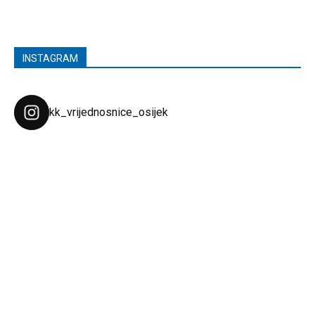
INSTAGRAM
kk_vrijednosnice_osijek