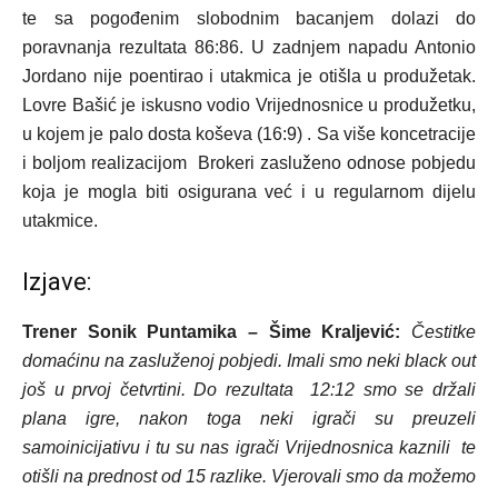
te sa pogođenim slobodnim bacanjem dolazi do
poravnanja rezultata 86:86. U zadnjem napadu Antonio
Jordano nije poentirao i utakmica je otišla u produžetak.
Lovre Bašić je iskusno vodio Vrijednosnice u produžetku,
u kojem je palo dosta koševa (16:9) . Sa više koncetracije
i boljom realizacijom Brokeri zasluženo odnose pobjedu
koja je mogla biti osigurana već i u regularnom dijelu
utakmice.
Izjave:
Trener Sonik Puntamika – Šime Kraljević:
Čestitke
domaćinu na zasluženoj pobjedi. Imali smo neki black out
još u prvoj četvrtini. Do rezultata 12:12 smo se držali
plana igre, nakon toga neki igrači su preuzeli
samoinicijativu i tu su nas igrači Vrijednosnica kaznili te
otišli na prednost od 15 razlike. Vjerovali smo da možemo