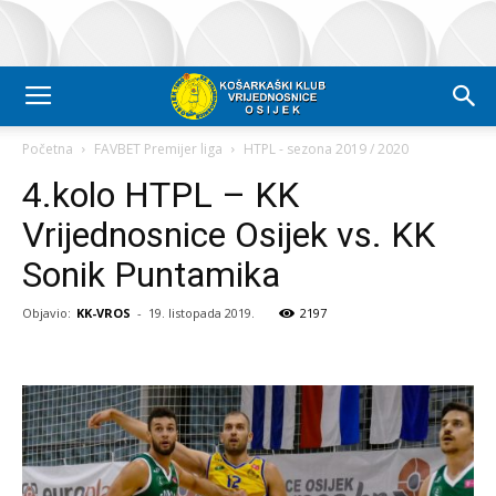
Početna
FAVBET Premijer liga
HTPL - sezona 2019 / 2020
4.kolo HTPL – KK
Vrijednosnice Osijek vs. KK
Sonik Puntamika
Objavio:
KK-VROS
-
19. listopada 2019.
2197