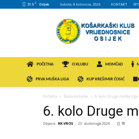
C
31.5
Subota, 8 kolovoza, 2026
KONTAKT
SP
Osijek
KK
VROS
POČETNA
O KLUBU
MOMČAD
PRVA MUŠKA LIGA
KUP KREŠIMIR ĆOSIĆ
Početna
Škola košarke
6. kolo Druge muške lige
6. kolo Druge m
Objavio:
KK-VROS
-
23. studenoga 2024.
70