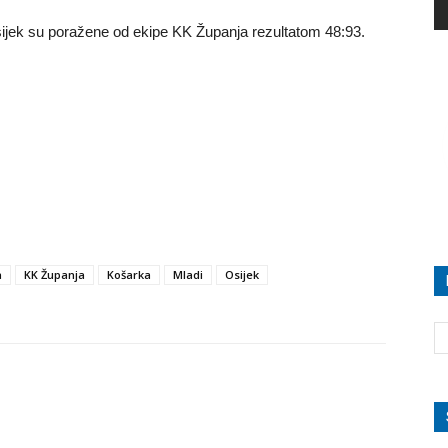
ijek su poražene od ekipe KK Županja rezultatom 48:93.
a
KK Županja
Košarka
Mladi
Osijek