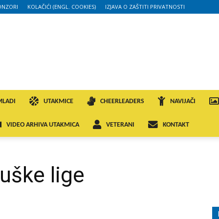
ONZORI
KOLAČIĆI (ENGL. COOKIES)
IZJAVA O ZAŠTITI PRIVATNOSTI
MLADI
UTAKMICE
CHEERLEADERS
NAVIJAČI
VIDEO ARHIVA UTAKMICA
VETERANI
KONTAKT
uške lige