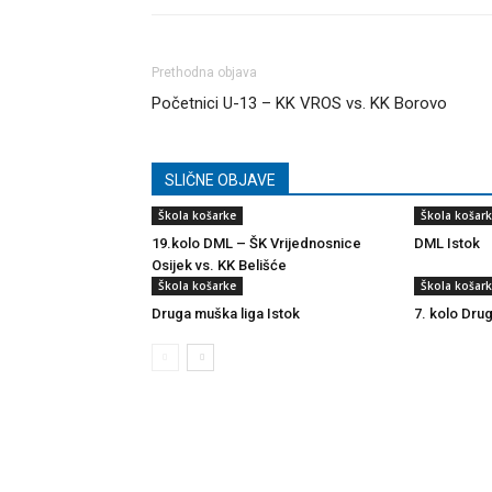
Prethodna objava
Početnici U-13 – KK VROS vs. KK Borovo
SLIČNE OBJAVE
Škola košarke
Škola košar
19.kolo DML – ŠK Vrijednosnice
DML Istok
Osijek vs. KK Belišće
Škola košarke
Škola košar
Druga muška liga Istok
7. kolo Dru