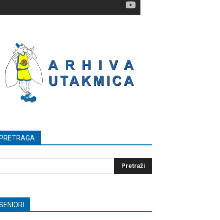
PRETRAGA
SENIORI