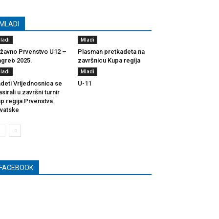
MLADI
ladi
Mladi
žavno Prvenstvo U12 –
Plasman pretkadeta na
greb 2025.
završnicu Kupa regija
ladi
Mladi
deti Vrijednosnica se
U-11
asirali u završni turnir
p regija Prvenstva
vatske
FACEBOOK