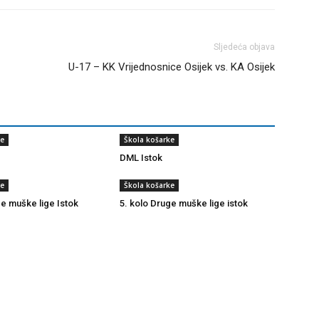
Sljedeća objava
U-17 – KK Vrijednosnice Osijek vs. KA Osijek
ke
Škola košarke
DML Istok
ke
Škola košarke
ge muške lige Istok
5. kolo Druge muške lige istok