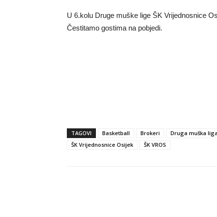
U 6.kolu Druge muške lige ŠK Vrijednosnice Os
Čestitamo gostima na pobjedi.
TAGOVI
Basketball
Brokeri
Druga muška lig
ŠK Vrijednosnice Osijek
ŠK VROS
Dijeli