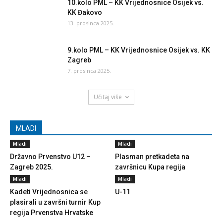
10.kolo PML – KK Vrijednosnice Osijek vs.
KK Đakovo
13. prosinca 2025.
9.kolo PML – KK Vrijednosnice Osijek vs. KK
Zagreb
7. prosinca 2025.
Učitaj više
MLADI
Mladi
Mladi
Državno Prvenstvo U12 –
Plasman pretkadeta na
Zagreb 2025.
završnicu Kupa regija
Mladi
Mladi
Kadeti Vrijednosnica se
U-11
plasirali u završni turnir Kup
regija Prvenstva Hrvatske