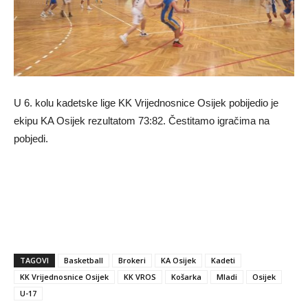
U 6. kolu kadetske lige KK Vrijednosnice Osijek pobijedio je
ekipu KA Osijek rezultatom 73:82. Čestitamo igračima na
pobjedi.
TAGOVI
Basketball
Brokeri
KA Osijek
Kadeti
KK Vrijednosnice Osijek
KK VROS
Košarka
Mladi
Osijek
U-17