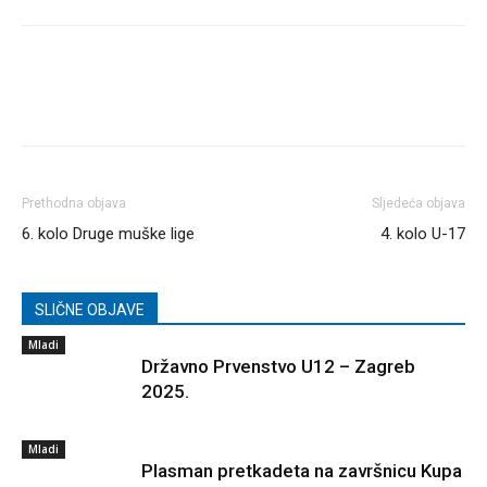
Prethodna objava
Sljedeća objava
6. kolo Druge muške lige
4. kolo U-17
SLIČNE OBJAVE
Mladi
Državno Prvenstvo U12 – Zagreb
2025.
Mladi
Plasman pretkadeta na završnicu Kupa