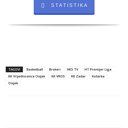
S T A T I S T I K A
TAGOVI
Basketball
Brokeri
HKS TV
HT Premijer Liga
KK Vrijednosnice Osijek
KK VROS
KK Zadar
Košarka
Osijek