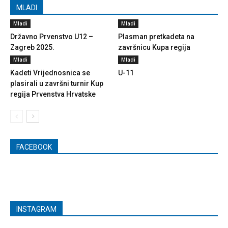
MLADI
Mladi
Mladi
Državno Prvenstvo U12 –
Plasman pretkadeta na
Zagreb 2025.
završnicu Kupa regija
Mladi
Mladi
Kadeti Vrijednosnica se
U-11
plasirali u završni turnir Kup
regija Prvenstva Hrvatske
FACEBOOK
INSTAGRAM