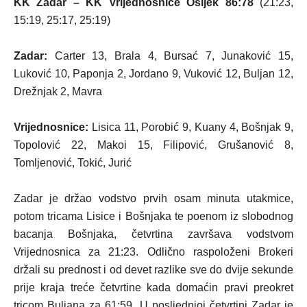
KK Zadar – KK Vrijednosnice Osijek 86:78
(21:23,
15:19, 25:17, 25:19)
Zadar:
Carter 13, Brala 4, Bursać 7, Junaković 15,
Luković 10, Paponja 2, Jordano 9, Vuković 12, Buljan 12,
Drežnjak 2, Mavra
Vrijednosnice:
Lisica 11, Porobić 9, Kuany 4, Bošnjak 9,
Topolović 22, Makoi 15, Filipović, Grušanović 8,
Tomljenović, Tokić, Jurić
Zadar je držao vodstvo prvih osam minuta utakmice,
potom tricama Lisice i Bošnjaka te poenom iz slobodnog
bacanja Bošnjaka, četvrtina završava vodstvom
Vrijednosnica za 21:23. Odlično raspoloženi Brokeri
držali su prednost i od devet razlike sve do dvije sekunde
prije kraja treće četvrtine kada domaćin pravi preokret
tricom Buljana za 61:59. U posljednjoj četvrtini Zadar je