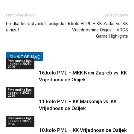
Prethodna objava
Sljedeća objava
Predkadeti ostvarili 2. pobjedu
6.kolo HTPL – KK Zadar vs. KK
u nizu!
Vrijednosnice Osijek – VROS
Game Highlights
SLIČNE OBJAVE
Prva muška liga
- sezona 2025 /
2026
16.kolo PML – MKK Novi Zagreb vs. KK
Vrijednosnice Osijek
Prva muška liga
- sezona 2025 /
2026
11.kolo PML – KK Marsonija vs. KK
Vrijednosnice Osijek
Prva muška liga
- sezona 2025 /
2026
10.kolo PML – KK Vrijednosnice Osijek