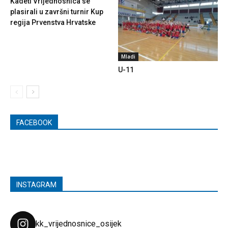
Kadeti Vrijednosnica se
plasirali u završni turnir Kup
regija Prvenstva Hrvatske
Mladi
U-11
FACEBOOK
INSTAGRAM
kk_vrijednosnice_osijek