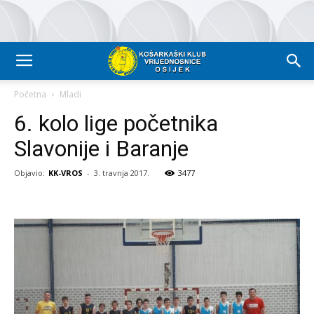
Početna
Mladi
6. kolo lige početnika
Slavonije i Baranje
Objavio:
KK-VROS
-
3. travnja 2017.
3477