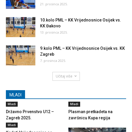
21. prosinca 2025.
10.kolo PML – KK Vrijednosnice Osijek vs.
KK Đakovo
13. prosinca 2025.
9.kolo PML – KK Vrijednosnice Osijek vs. KK
Zagreb
7. prosinca 2025.
Učitaj više
MLADI
Mladi
Mladi
Državno Prvenstvo U12 –
Plasman pretkadeta na
Zagreb 2025.
završnicu Kupa regija
Mladi