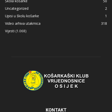
Škola košarke
50
Uncategorized
2
Upisi u školu košarke
1
Video arhiva utakmica
318
Vijesti
(1.068)
KONTAKT