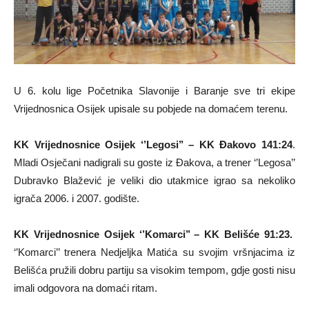
U 6. kolu lige Početnika Slavonije i Baranje sve tri ekipe
Vrijednosnica Osijek upisale su pobjede na domaćem terenu.
KK Vrijednosnice Osijek ‘’Legosi’’ – KK Đakovo 141:24
.
Mladi Osječani nadigrali su goste iz Đakova, a trener ‘’Legosa’’
Dubravko Blažević je veliki dio utakmice igrao sa nekoliko
igrača 2006. i 2007. godište.
KK Vrijednosnice Osijek ‘’Komarci’’ – KK Belišće 91:23.
‘’Komarci’’ trenera Nedjeljka Matića su svojim vršnjacima iz
Belišća pružili dobru partiju sa visokim tempom, gdje gosti nisu
imali odgovora na domaći ritam.