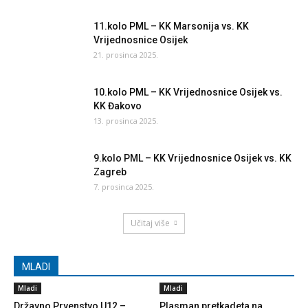
11.kolo PML – KK Marsonija vs. KK
Vrijednosnice Osijek
21. prosinca 2025.
10.kolo PML – KK Vrijednosnice Osijek vs.
KK Đakovo
13. prosinca 2025.
9.kolo PML – KK Vrijednosnice Osijek vs. KK
Zagreb
7. prosinca 2025.
Učitaj više
MLADI
Mladi
Mladi
Državno Prvenstvo U12 –
Plasman pretkadeta na