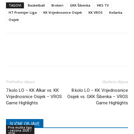
TAGOVI
Basketball
Brokeri
GKK Šibenka
HKS TV
HT Premijer Liga
KK Vrijednosnice Osijek
KK VROS
Košarka
Osijek
Prethodna objava
Sljedeća objava
7.kolo LO – KK Alkar vs. KK
8.kolo LO – KK Vrijednosnice
Vrijednosnice Osijek – VROS
Osijek vs. GKK Šibenka – VROS
Game Highlights
Game Highlights
SLIČNE OBJAVE
Prva muška liga
- sezona 2025 /
2026