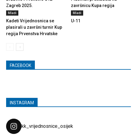
Zagreb 2025.
završnicu Kupa regija
Mladi
Mladi
Kadeti Vrijednosnica se
U-11
plasirali u završni turnir Kup
regija Prvenstva Hrvatske
FACEBOOK
INSTAGRAM
kk_vrijednosnice_osijek