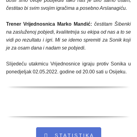
došli smo ovdje pobijediti iako nas je bilo samo osam,
čestitao bi svim svojim igračima a posebno Arslanagiću.
Trener Vrijednosnica Marko Mandić:
čestitam Šibenki
na zasluženoj pobjedi, kvalitetnija su ekipa od nas a to se
vidi po rezultatu i igri. Mi se idemo spremiti za Sonik koji
je za osam dana i nadam se pobjedi.
Slijedeću utakmicu Vrijednosnice igraju protiv Sonika u
ponedjeljak 02.05.2022. godine od 20.00 sati u Osijeku.
S T A T I S T I K A