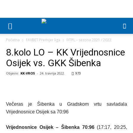
Početna
FAVBET Premijer liga
HTPL – sezona 2021 / 2022
8.kolo LO – KK Vrijednosnice
Osijek vs. GKK Šibenka
Objavio:
KK-VROS
-
24. travnja 2022.
973
Večeras je Šibenka u Gradskom vrtu savladala
Vrijednosnice Osijek sa 70:96
Vrijednosnice Osijek – Šibenka 70:96
(17:17, 20:25,