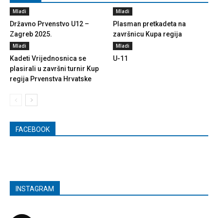
Mladi
Mladi
Državno Prvenstvo U12 –
Plasman pretkadeta na
Zagreb 2025.
završnicu Kupa regija
Mladi
Mladi
Kadeti Vrijednosnica se
U-11
plasirali u završni turnir Kup
regija Prvenstva Hrvatske
FACEBOOK
INSTAGRAM