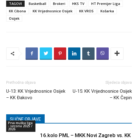
TAGOVI
Basketball
Brokeri
HKS TV
HT Premijer Liga
KK Cibona
KK Vrijednosnice Osijek
KK VROS
Košarka
Osijek
Prethodna objava
Sljedeća objava
U-13: KK Vrijednosnice Osijek
U-15: KK Vrijednosnice Osijek
– KK Đakovo
– KK Čepin
SLIČNE OBJAVE
Prva muška liga
- sezona 2025 /
2026
16.kolo PML – MKK Novi Zagreb vs. KK