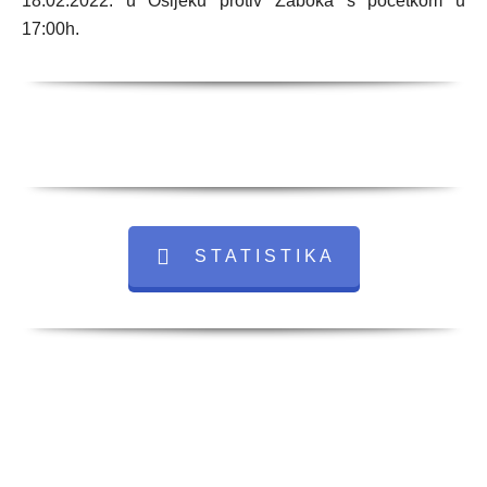
18.02.2022. u Osijeku protiv Zaboka s početkom u
17:00h.
S T A T I S T I K A