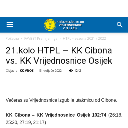
Početna
FAVBET Premijer liga
HTPL – sezona 2021 / 2022
21.kolo HTPL – KK Cibona
vs. KK Vrijednosnice Osijek
Objavio:
KK-VROS
-
13. veljače 2022.
1242
Večeras su Vrijednosnice izgubile utakmicu od Cibone.
KK Cibona – KK Vrijednosnice Osijek 102:74
(26:18,
25:20, 27:19, 21:17)