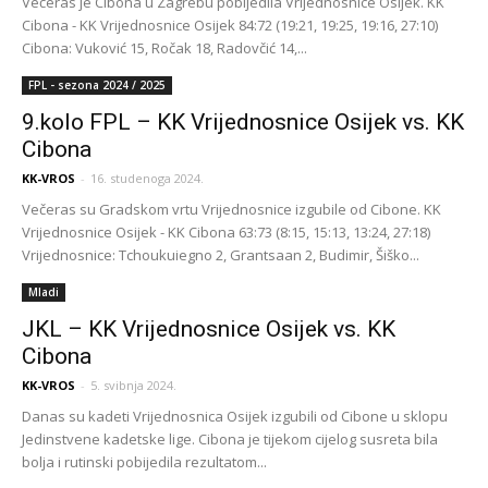
Večeras je Cibona u Zagrebu pobijedila Vrijednosnice Osijek. KK
Cibona - KK Vrijednosnice Osijek 84:72 (19:21, 19:25, 19:16, 27:10)
Cibona: Vuković 15, Ročak 18, Radovčić 14,...
FPL - sezona 2024 / 2025
9.kolo FPL – KK Vrijednosnice Osijek vs. KK
Cibona
KK-VROS
-
16. studenoga 2024.
Večeras su Gradskom vrtu Vrijednosnice izgubile od Cibone. KK
Vrijednosnice Osijek - KK Cibona 63:73 (8:15, 15:13, 13:24, 27:18)
Vrijednosnice: Tchoukuiegno 2, Grantsaan 2, Budimir, Šiško...
Mladi
JKL – KK Vrijednosnice Osijek vs. KK
Cibona
KK-VROS
-
5. svibnja 2024.
Danas su kadeti Vrijednosnica Osijek izgubili od Cibone u sklopu
Jedinstvene kadetske lige. Cibona je tijekom cijelog susreta bila
bolja i rutinski pobijedila rezultatom...