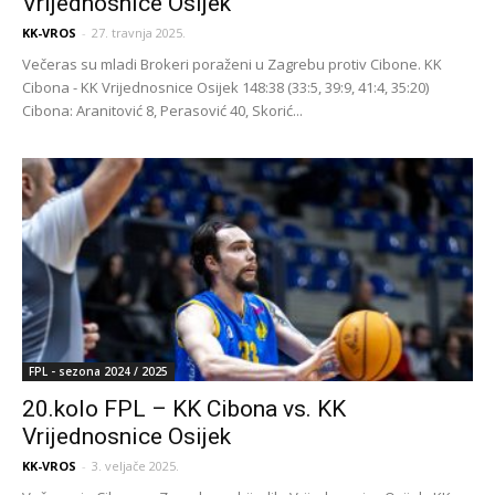
Vrijednosnice Osijek
KK-VROS
-
27. travnja 2025.
Večeras su mladi Brokeri poraženi u Zagrebu protiv Cibone. KK
Cibona - KK Vrijednosnice Osijek 148:38 (33:5, 39:9, 41:4, 35:20)
Cibona: Aranitović 8, Perasović 40, Skorić...
FPL - sezona 2024 / 2025
20.kolo FPL – KK Cibona vs. KK
Vrijednosnice Osijek
KK-VROS
-
3. veljače 2025.