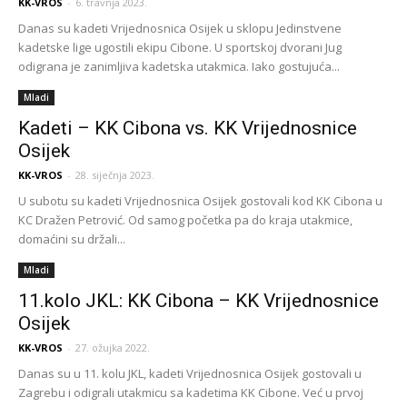
KK-VROS
-
6. travnja 2023.
Danas su kadeti Vrijednosnica Osijek u sklopu Jedinstvene
kadetske lige ugostili ekipu Cibone. U sportskoj dvorani Jug
odigrana je zanimljiva kadetska utakmica. Iako gostujuća...
Mladi
Kadeti – KK Cibona vs. KK Vrijednosnice
Osijek
KK-VROS
-
28. siječnja 2023.
U subotu su kadeti Vrijednosnica Osijek gostovali kod KK Cibona u
KC Dražen Petrović. Od samog početka pa do kraja utakmice,
domaćini su držali...
Mladi
11.kolo JKL: KK Cibona – KK Vrijednosnice
Osijek
KK-VROS
-
27. ožujka 2022.
Danas su u 11. kolu JKL, kadeti Vrijednosnica Osijek gostovali u
Zagrebu i odigrali utakmicu sa kadetima KK Cibone. Već u prvoj