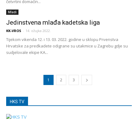
četvrtini domaćin...
Mladi
Jedinstvena mlađa kadetska liga
KK-VROS
-
14. ožujka 2022.
Tijekom vikenda 12. i 13. 03. 2022. godine u sklopu Prvenstva
Hrvatske za predkadete odigrane su utakmice u Zagrebu gdje su
sudjelovale ekipe KA...
1
2
3
HKS TV