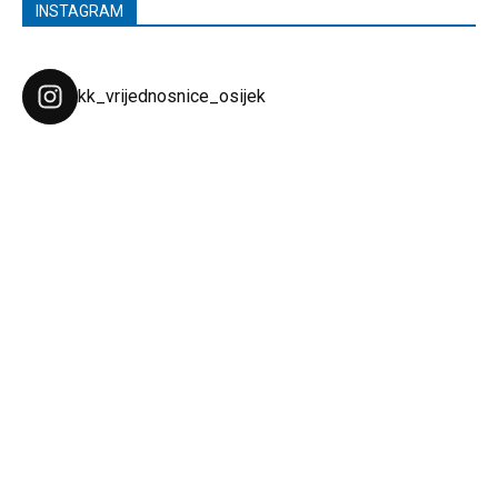
INSTAGRAM
kk_vrijednosnice_osijek