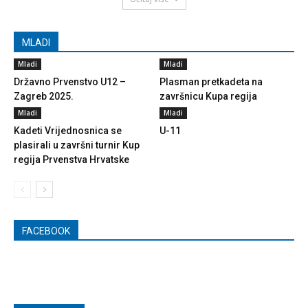
MLADI
Mladi
Mladi
Državno Prvenstvo U12 –
Plasman pretkadeta na
Zagreb 2025.
završnicu Kupa regija
Mladi
Mladi
Kadeti Vrijednosnica se
U-11
plasirali u završni turnir Kup
regija Prvenstva Hrvatske
FACEBOOK