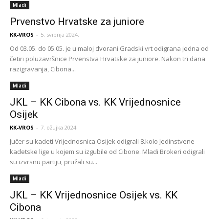
Mladi
Prvenstvo Hrvatske za juniore
KK-VROS
-
5. svibnja 2024.
Od 03.05. do 05.05. je u maloj dvorani Gradski vrt odigrana jedna od
četiri poluzavršnice Prvenstva Hrvatske za juniore. Nakon tri dana
razigravanja, Cibona...
Mladi
JKL – KK Cibona vs. KK Vrijednosnice
Osijek
KK-VROS
-
7. ožujka 2024.
Jučer su kadeti Vrijednosnica Osijek odigrali 8.kolo Jedinstvene
kadetske lige u kojem su izgubile od Cibone. Mladi Brokeri odigrali
su izvrsnu partiju, pružali su...
Mladi
JKL – KK Vrijednosnice Osijek vs. KK
Cibona