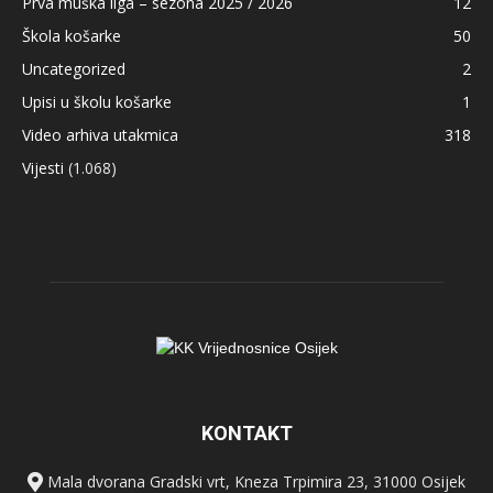
Prva muška liga – sezona 2025 / 2026
12
Škola košarke
50
Uncategorized
2
Upisi u školu košarke
1
Video arhiva utakmica
318
Vijesti
(1.068)
KONTAKT
Mala dvorana Gradski vrt, Kneza Trpimira 23, 31000 Osijek