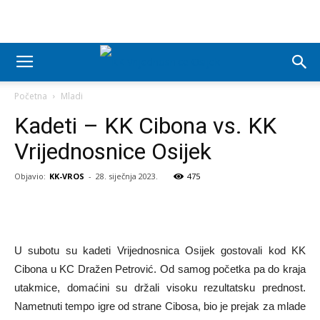
Početna
Mladi
Kadeti – KK Cibona vs. KK
Vrijednosnice Osijek
Objavio:
KK-VROS
-
28. siječnja 2023.
475
U subotu su kadeti Vrijednosnica Osijek gostovali kod KK
Cibona u KC Dražen Petrović. Od samog početka pa do kraja
utakmice, domaćini su držali visoku rezultatsku prednost.
Nametnuti tempo igre od strane Cibosa, bio je prejak za mlade