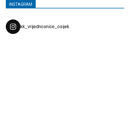
INSTAGRAM
kk_vrijednosnice_osijek