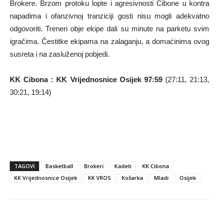
Brokere. Brzom protoku lopte i agresivnosti Cibone u kontra
napadima i ofanzivnoj tranziciji gosti nisu mogli adekvatno
odgovoriti. Treneri obje ekipe dali su minute na parketu svim
igračima. Čestitke ekipama na zalaganju, a domaćinima ovog
susreta i na zasluženoj pobjedi.
KK Cibona : KK Vrijednosnice Osijek 97:59
(27:11, 21:13,
30:21, 19:14)
TAGOVI
Basketball
Brokeri
Kadeti
KK Cibona
KK Vrijednosnice Osijek
KK VROS
Košarka
Mladi
Osijek