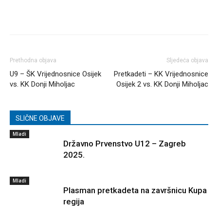
Prethodna objava
Sljedeća objava
U9 – ŠK Vrijednosnice Osijek
Pretkadeti – KK Vrijednosnice
vs. KK Donji Miholjac
Osijek 2 vs. KK Donji Miholjac
SLIČNE OBJAVE
Mladi
Državno Prvenstvo U12 – Zagreb
2025.
Mladi
Plasman pretkadeta na završnicu Kupa
regija