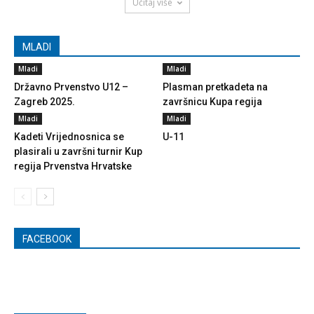
Učitaj više
MLADI
Mladi
Mladi
Državno Prvenstvo U12 –
Plasman pretkadeta na
Zagreb 2025.
završnicu Kupa regija
Mladi
Mladi
Kadeti Vrijednosnica se
U-11
plasirali u završni turnir Kup
regija Prvenstva Hrvatske
FACEBOOK