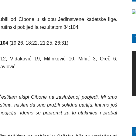
ubili od Cibone u sklopu Jedinstvene kadetske lige.
 rutinski pobijedila rezultatom 84:104.
:104
(19:26, 18:22, 21:25, 26:31)
2, Vidaković 19, Milinković 10, Mihić 3, Oreč 6,
avlović.
estitam ekipi Cibone na zasluženoj pobjedi. Mi smo
tima, mislim da smo pružili solidnu partiju. Imamo još
nedjelju, idemo se pripremit za tu utakmicu i probat