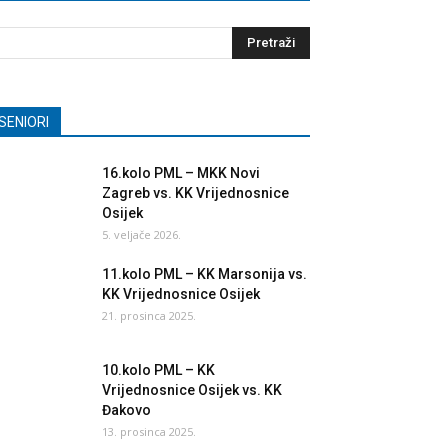
SENIORI
16.kolo PML – MKK Novi
Zagreb vs. KK Vrijednosnice
Osijek
5. veljače 2026.
11.kolo PML – KK Marsonija vs.
KK Vrijednosnice Osijek
21. prosinca 2025.
10.kolo PML – KK
Vrijednosnice Osijek vs. KK
Đakovo
13. prosinca 2025.