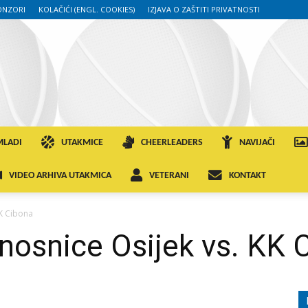
ONZORI
KOLAČIĆI (ENGL. COOKIES)
IZJAVA O ZAŠTITI PRIVATNOSTI
MLADI
UTAKMICE
CHEERLEADERS
NAVIJAČI
VIDEO ARHIVA UTAKMICA
VETERANI
KONTAKT
KK Cibona
nosnice Osijek vs. KK 