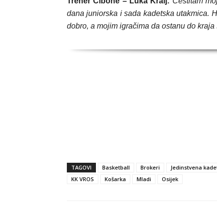
Trener Cibone – Luka Kralj:
Čestitam moj
dana juniorska i sada kadetska utakmica. 
dobro, a mojim igračima da ostanu do kraja 
TAGOVI
Basketball
Brokeri
Jedinstvena kade
KK VROS
Košarka
Mladi
Osijek