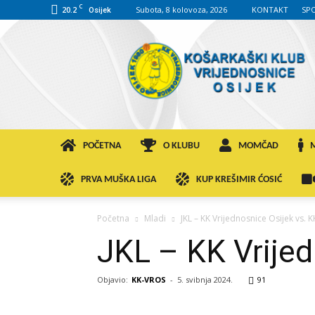
C
20.2
Subota, 8 kolovoza, 2026
KONTAKT
SP
Osijek
KK
VROS
POČETNA
O KLUBU
MOMČAD
PRVA MUŠKA LIGA
KUP KREŠIMIR ĆOSIĆ
Početna
Mladi
JKL – KK Vrijednosnice Osijek vs. 
JKL – KK Vrijed
Objavio:
KK-VROS
-
5. svibnja 2024.
91