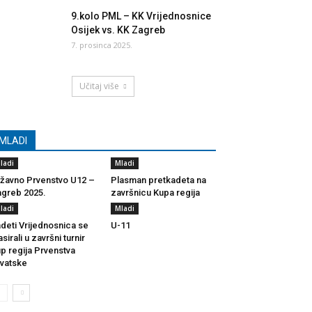
9.kolo PML – KK Vrijednosnice
Osijek vs. KK Zagreb
7. prosinca 2025.
Učitaj više
MLADI
ladi
Mladi
žavno Prvenstvo U12 –
Plasman pretkadeta na
greb 2025.
završnicu Kupa regija
ladi
Mladi
deti Vrijednosnica se
U-11
asirali u završni turnir
p regija Prvenstva
vatske