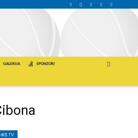
GALERIJA
SPONZORI
Cibona
HKS TV