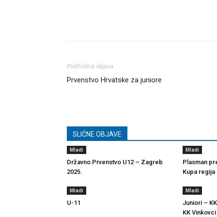
Dijeli
Prethodna objava
Prvenstvo Hrvatske za juniore
SLIČNE OBJAVE
Mladi
Mladi
Državno Prvenstvo U12 – Zagreb
Plasman pre
2025.
Kupa regija
Mladi
Mladi
U-11
Juniori – KK
KK Vinkovci