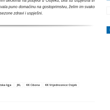
im dečkima na pobjedi u Osijeku, bila su uspješna tri
Hvala puno domaćinu na gostoprimstvu, želim im svako
sezone zdravi i uspješni.
tska liga
JKL
KK Cibona
KK Vrijednosnice Osijek