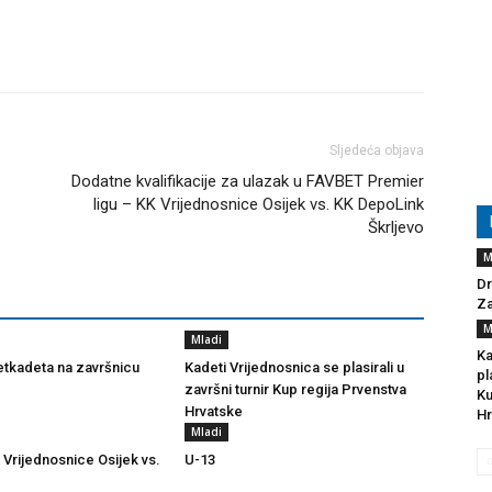
Sljedeća objava
Dodatne kvalifikacije za ulazak u FAVBET Premier
ligu – KK Vrijednosnice Osijek vs. KK DepoLink
Škrljevo
M
Dr
Za
M
Mladi
Ka
tkadeta na završnicu
Kadeti Vrijednosnica se plasirali u
pl
završni turnir Kup regija Prvenstva
Ku
Hrvatske
Hr
Mladi
 Vrijednosnice Osijek vs.
U-13