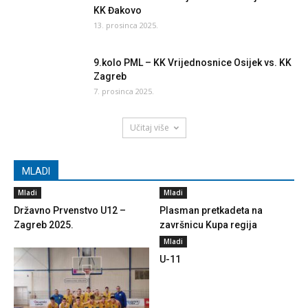
KK Đakovo
13. prosinca 2025.
9.kolo PML – KK Vrijednosnice Osijek vs. KK
Zagreb
7. prosinca 2025.
Učitaj više
MLADI
Mladi
Mladi
Državno Prvenstvo U12 –
Plasman pretkadeta na
Zagreb 2025.
završnicu Kupa regija
Mladi
U-11