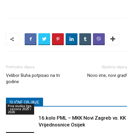
Prethodna objava
Sljedeća objava
Velibor Buha potpisao na tri
Novo ime, novi grad!
godine
SLIČNE OBJAVE
Prva muška liga
- sezona 2025 /
2026
16.kolo PML – MKK Novi Zagreb vs. KK
Vrijednosnice Osijek