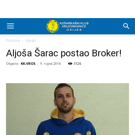
Početna
Vijesti
Aljoša Šarac postao Broker!
Objavio:
KK-VROS
-
9. rujna 2014.
3126