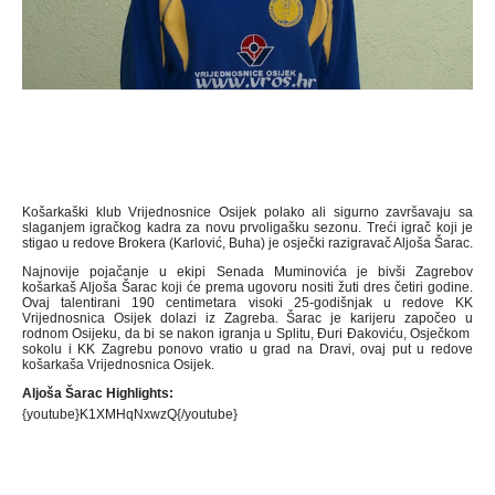
Košarkaški klub Vrijednosnice Osijek polako ali sigurno završavaju sa
slaganjem igračkog kadra za novu prvoligašku sezonu. Treći igrač koji je
stigao u redove Brokera (Karlović, Buha) je osječki razigravač Aljoša Šarac.
Najnovije pojačanje u ekipi Senada Muminovića je bivši Zagrebov
košarkaš Aljoša Šarac koji će prema ugovoru nositi žuti dres četiri godine.
Ovaj talentirani 190 centimetara visoki 25-godišnjak u redove KK
Vrijednosnica Osijek dolazi iz Zagreba. Šarac je karijeru započeo u
rodnom Osijeku, da bi se nakon igranja u Splitu, Đuri Đakoviću, Osječkom
sokolu i KK Zagrebu ponovo vratio u grad na Dravi, ovaj put u redove
košarkaša Vrijednosnica Osijek.
Aljoša Šarac Highlights:
{youtube}K1XMHqNxwzQ{/youtube}