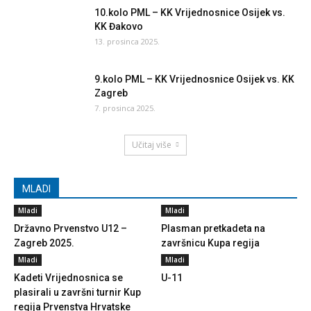
10.kolo PML – KK Vrijednosnice Osijek vs.
KK Đakovo
13. prosinca 2025.
9.kolo PML – KK Vrijednosnice Osijek vs. KK
Zagreb
7. prosinca 2025.
Učitaj više
MLADI
Mladi
Mladi
Državno Prvenstvo U12 –
Plasman pretkadeta na
Zagreb 2025.
završnicu Kupa regija
Mladi
Mladi
Kadeti Vrijednosnica se
U-11
plasirali u završni turnir Kup
regija Prvenstva Hrvatske