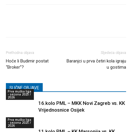
Prethodna objava
Sljedeća objava
Hoće li Budimir postat
Baranjci u prva četiri kola igraju
“Broker”?
u gostima
SLIČNE OBJAVE
Prva muška liga
- sezona 2025 /
2026
16.kolo PML – MKK Novi Zagreb vs. KK
Vrijednosnice Osijek
Prva muška liga
- sezona 2025 /
2026
11.kolo PML – KK Marsonija vs. KK