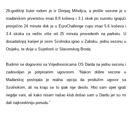
26-godišnji šuter rodom je iz Donjeg Miholjca, a prošle sezone je u
mađarskom prvenstvu imao 8.8 koševa i 3.1 skok po susretu igrajući
prosječno 24 minute dok je u EuroChallenge cupu imao 5.6 koševa i
3.4 skoka za nešto više od 25 minuta provedenih na parketu. U
dosadašnjoj karijeri je osim Szolnoka igrao u Zaboku, jednu sezonu u
Osijeku, te dvije u Svjetlosti iz Slavonskog Broda.
Budimir se dogovorio sa Vrijednosnicama OS Darda na jednu sezonu i
zadovoljan je potpisanim ugovorom. “Nakon dobre sezone u
Mađarskoj postojala je realna opcija da produžim ugovor sa
Szolnokom, ali na kraju se to ipak nije desilo. Htio sam opet igrati
negdje vani, ali kako nisam našao klub došao sam u Dardu jer su mi
dali najkorektniju ponudu.”