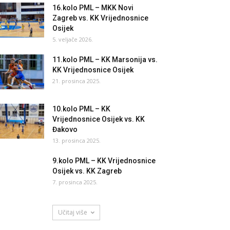
16.kolo PML – MKK Novi
Zagreb vs. KK Vrijednosnice
Osijek
5. veljače 2026.
11.kolo PML – KK Marsonija vs.
KK Vrijednosnice Osijek
21. prosinca 2025.
10.kolo PML – KK
Vrijednosnice Osijek vs. KK
Đakovo
13. prosinca 2025.
9.kolo PML – KK Vrijednosnice
Osijek vs. KK Zagreb
7. prosinca 2025.
Učitaj više