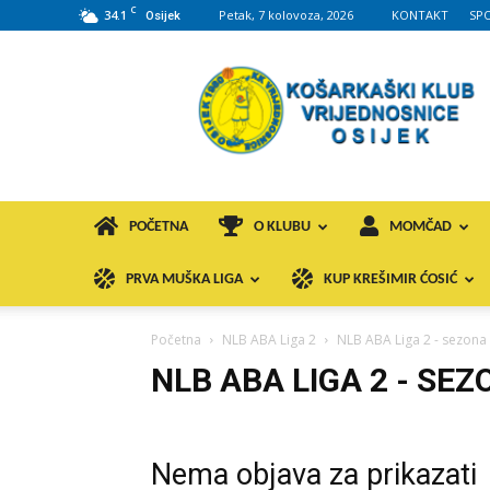
C
34.1
Petak, 7 kolovoza, 2026
KONTAKT
SP
Osijek
KK
VROS
POČETNA
O KLUBU
MOMČAD
PRVA MUŠKA LIGA
KUP KREŠIMIR ĆOSIĆ
Početna
NLB ABA Liga 2
NLB ABA Liga 2 - sezona
NLB ABA LIGA 2 - SEZ
Nema objava za prikazati