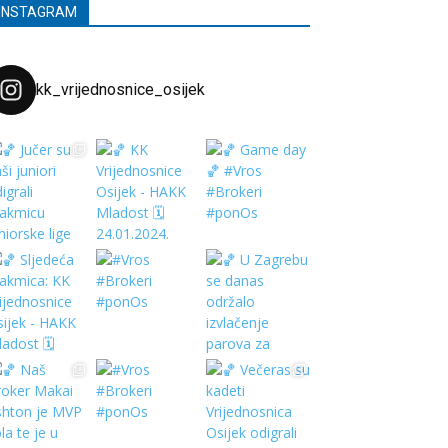
INSTAGRAM
kk_vrijednosnice_osijek