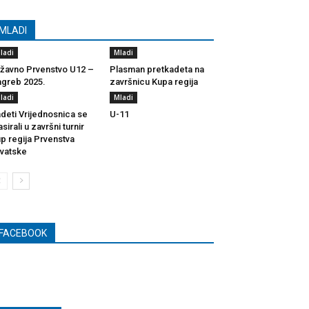
MLADI
ladi
Mladi
žavno Prvenstvo U12 –
Plasman pretkadeta na
greb 2025.
završnicu Kupa regija
ladi
Mladi
deti Vrijednosnica se
U-11
asirali u završni turnir
p regija Prvenstva
vatske
FACEBOOK