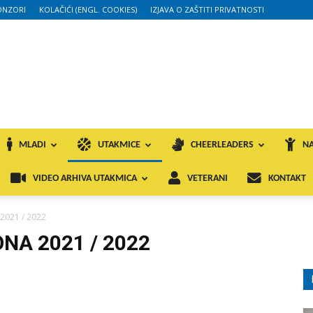
ONZORI
KOLAČIĆI (ENGL. COOKIES)
IZJAVA O ZAŠTITI PRIVATNOSTI
MLADI
UTAKMICE
CHEERLEADERS
NA
VIDEO ARHIVA UTAKMICA
VETERANI
KONTAKT
 2021 / 2022
ONA 2021 / 2022