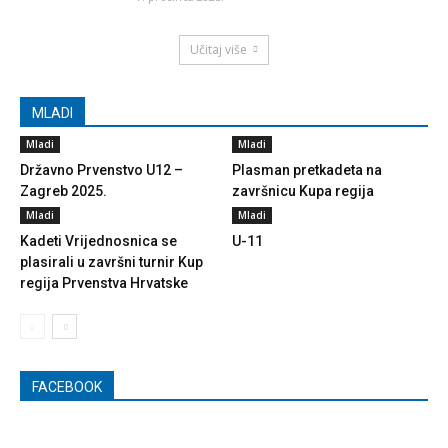
Učitaj više
MLADI
Mladi
Mladi
Državno Prvenstvo U12 –
Plasman pretkadeta na
Zagreb 2025.
završnicu Kupa regija
Mladi
Mladi
Kadeti Vrijednosnica se
U-11
plasirali u završni turnir Kup
regija Prvenstva Hrvatske
FACEBOOK