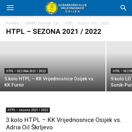
HTPL – SEZONA 2021 / 2022
21.kolo HTPL – KK Cibona vs. KK
Vrijednosnice Osijek
Početna
FAVBET Premijer liga
HTPL – sezona 2021 / 2022
HTPL – SEZONA 2021 / 2022
KK-VROS
-
13. veljače 2022.
HTPL – SEZONA 2021 / 2022
HTPL – SEZON
5.kolo HTPL – KK Vrijednosnice Osijek vs.
9.kolo LO
KK Furnir
Sonik-Pu
HTPL – sezona 2021 / 2022
3.kolo HTPL – KK Vrijednosnice Osijek vs.
Adria Oil Škrljevo