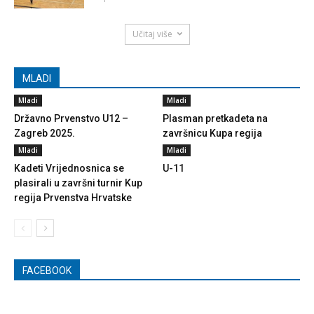
Učitaj više
MLADI
Mladi
Mladi
Državno Prvenstvo U12 –
Plasman pretkadeta na
Zagreb 2025.
završnicu Kupa regija
Mladi
Mladi
Kadeti Vrijednosnica se
U-11
plasirali u završni turnir Kup
regija Prvenstva Hrvatske
FACEBOOK