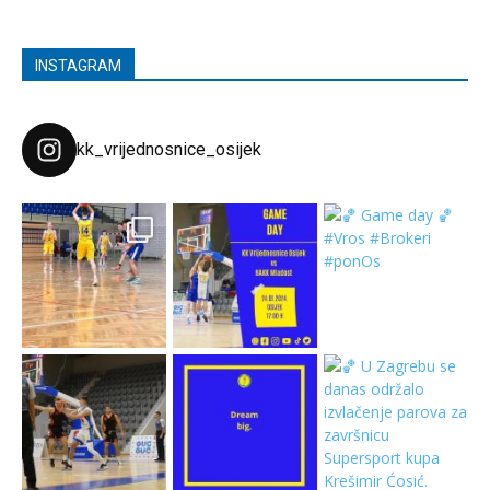
INSTAGRAM
kk_vrijednosnice_osijek