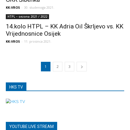
KK-VROS
-
30. studenoga 2021.
HTPL – sezona 2021 / 2022
14.kolo HTPL – KK Adria Oil Škrljevo vs. KK
Vrijednosnice Osijek
KK-VROS
-
11. prosinca 2021.
1
2
3
HKS TV
YOUTUBE LIVE STREAM