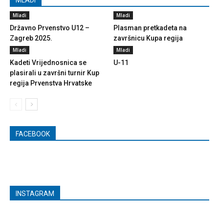
MLADI
Mladi
Mladi
Državno Prvenstvo U12 –
Plasman pretkadeta na
Zagreb 2025.
završnicu Kupa regija
Mladi
Mladi
Kadeti Vrijednosnica se
U-11
plasirali u završni turnir Kup
regija Prvenstva Hrvatske
FACEBOOK
INSTAGRAM