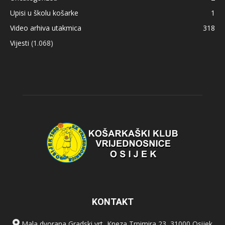
Upisi u školu košarke
1
Video arhiva utakmica
318
Vijesti
(1.068)
KONTAKT
Mala dvorana Gradski vrt, Kneza Trpimira 23, 31000 Osijek