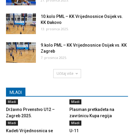
21. prosinca 2025.
10.kolo PML – KK Vrijednosnice Osijek vs.
KK Đakovo
13. prosinca 2025.
9.kolo PML – KK Vrijednosnice Osijek vs. KK
Zagreb
7. prosinca 2025.
Učitaj više
MLADI
Mladi
Mladi
Državno Prvenstvo U12 –
Plasman pretkadeta na
Zagreb 2025.
završnicu Kupa regija
Mladi
Mladi
Kadeti Vrijednosnica se
U-11