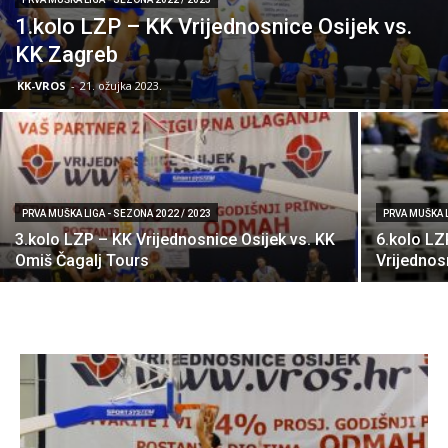
1.kolo LZP – KK Vrijednosnice Osijek vs.
KK Zagreb
KK-VROS
-
21. ožujka 2023.
PRVA MUŠKA LIGA - SEZONA 2022 / 2023
PRVA MUŠKA L
3.kolo LZP – KK Vrijednosnice Osijek vs. KK
6.kolo LZ
Omiš Čagalj Tours
Vrijednos