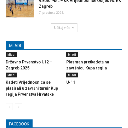
9.kolo PML – KK Vrijednosnice Osijek vs. KK
Zagreb
7. prosinca 2025.
Učitaj više
MLADI
Mladi
Mladi
Državno Prvenstvo U12 –
Plasman pretkadeta na
Zagreb 2025.
završnicu Kupa regija
Mladi
Mladi
Kadeti Vrijednosnica se
U-11
plasirali u završni turnir Kup
regija Prvenstva Hrvatske
FACEBOOK