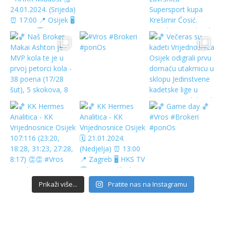
Prikaži više...
Pratite nas na Instagramu