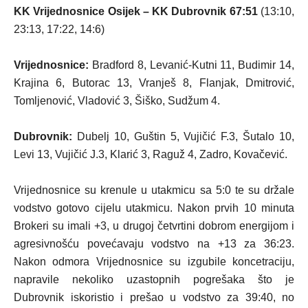
KK Vrijednosnice Osijek – KK Dubrovnik 67:51
(13:10,
23:13, 17:22, 14:6)
Vrijednosnice:
Bradford 8, Levanić-Kutni 11, Budimir 14,
Krajina 6, Butorac 13, Vranješ 8, Flanjak, Dmitrović,
Tomljenović, Vladović 3, Šiško, Sudžum 4.
Dubrovnik:
Dubelj 10, Guštin 5, Vujičić F.3, Šutalo 10,
Levi 13, Vujičić J.3, Klarić 3, Raguž 4, Zadro, Kovačević.
Vrijednosnice su krenule u utakmicu sa 5:0 te su držale
vodstvo gotovo cijelu utakmicu. Nakon prvih 10 minuta
Brokeri su imali +3, u drugoj četvrtini dobrom energijom i
agresivnošću povećavaju vodstvo na +13 za 36:23.
Nakon odmora Vrijednosnice su izgubile koncetraciju,
napravile nekoliko uzastopnih pogrešaka što je
Dubrovnik iskoristio i prešao u vodstvo za 39:40, no