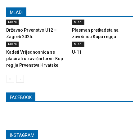
MLADI
Mladi
Mladi
Državno Prvenstvo U12 –
Plasman pretkadeta na
Zagreb 2025.
završnicu Kupa regija
Mladi
Mladi
Kadeti Vrijednosnica se
U-11
plasirali u završni turnir Kup
regija Prvenstva Hrvatske
FACEBOOK
INSTAGRAM