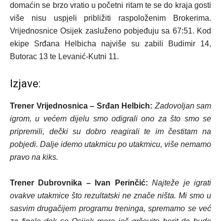
domaćin se brzo vratio u početni ritam te se do kraja gosti
više nisu uspjeli približiti raspoloženim Brokerima.
Vrijednosnice Osijek zasluženo pobjeđuju sa 67:51. Kod
ekipe Srđana Helbicha najviše su zabili Budimir 14,
Butorac 13 te Levanić-Kutni 11.
Izjave:
Trener Vrijednosnica – Srđan Helbich:
Zadovoljan sam
igrom, u većem dijelu smo odigrali ono za što smo se
pripremili, dečki su dobro reagirali te im čestitam na
pobjedi. Dalje idemo utakmicu po utakmicu, više nemamo
pravo na kiks.
Trener Dubrovnika – Ivan Perinčić:
Najteže je igrati
ovakve utakmice što rezultatski ne znače ništa. Mi smo u
sasvim drugačijem programu treninga, spremamo se već