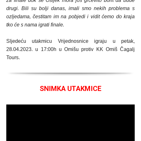
za finale dok se Osijek mora još grčevito borit da bude
drugi. Bili su bolji danas, imali smo nekih problema s
ozljedama, čestitam im na pobjedi i vidit ćemo do kraja
tko će s nama igrati finale.
Sljedeću utakmicu Vrijednosnice igraju u petak,
28.04.2023. u 17:00h u Omišu protiv KK Omiš Čagalj
Tours.
SNIMKA UTAKMICE