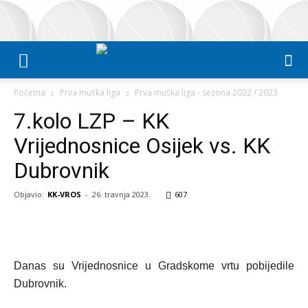
Početna
Prva muška liga
Prva muška liga - sezona 2022 / 2023
7.kolo LZP – KK
Vrijednosnice Osijek vs. KK
Dubrovnik
Objavio:
KK-VROS
-
26. travnja 2023.
607
Danas su Vrijednosnice u Gradskome vrtu pobijedile
Dubrovnik.