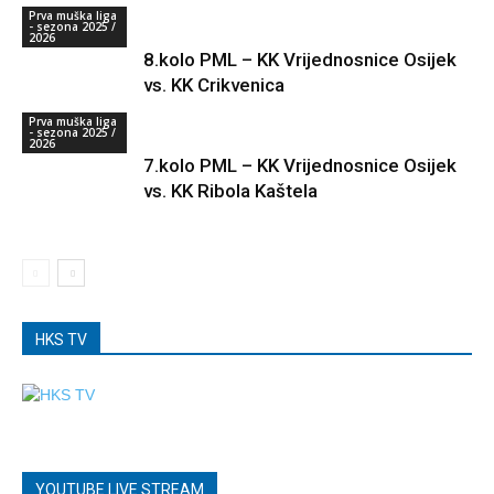
Prva muška liga
- sezona 2025 /
2026
8.kolo PML – KK Vrijednosnice Osijek
vs. KK Crikvenica
Prva muška liga
- sezona 2025 /
2026
7.kolo PML – KK Vrijednosnice Osijek
vs. KK Ribola Kaštela
HKS TV
YOUTUBE LIVE STREAM