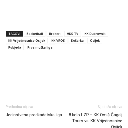
TAGOVI
Basketball
Brokeri
HKS TV
KK Dubrovnik
KK Vrijednosnice Osijek
KK VROS
Košarka
Osijek
Pobjeda
Prva muška liga
Prethodna objava
Sljedeća objava
Jedinstvena predkadetska liga
8.kolo LZP – KK Omiš Čagalj
Tours vs. KK Vrijednosnice
Osijek