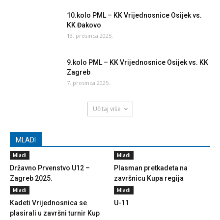
10.kolo PML – KK Vrijednosnice Osijek vs.
KK Đakovo
13. prosinca 2025.
9.kolo PML – KK Vrijednosnice Osijek vs. KK
Zagreb
7. prosinca 2025.
Učitaj više
MLADI
Mladi
Mladi
Državno Prvenstvo U12 –
Plasman pretkadeta na
Zagreb 2025.
završnicu Kupa regija
Mladi
Mladi
Kadeti Vrijednosnica se
U-11
plasirali u završni turnir Kup