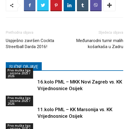
Prethodna objava
Sljedeća objava
Uspješno završen Cockta
Međunarodni turnir malih
Streetball Darda 2016!
košarkaša u Zadru
SLIČNE OBJAVE
Prva muška liga
- sezona 2025 /
2026
16.kolo PML – MKK Novi Zagreb vs. KK
Vrijednosnice Osijek
Prva muška liga
- sezona 2025 /
2026
11.kolo PML – KK Marsonija vs. KK
Vrijednosnice Osijek
Prva muška liga
- sezona 2025 /