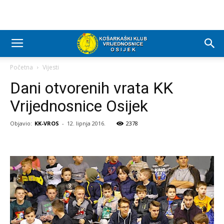
Početna
Vijesti
Dani otvorenih vrata KK
Vrijednosnice Osijek
Objavio:
KK-VROS
-
12. lipnja 2016.
2378