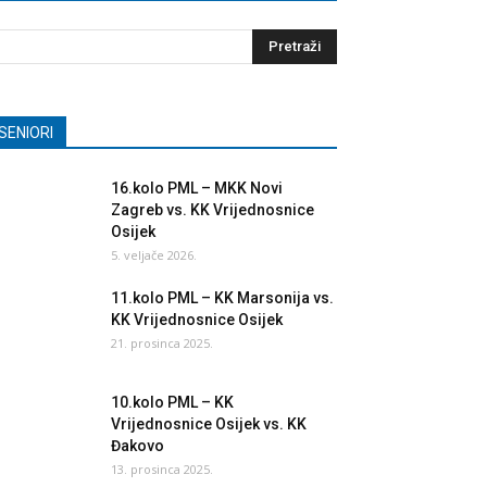
SENIORI
16.kolo PML – MKK Novi
Zagreb vs. KK Vrijednosnice
Osijek
5. veljače 2026.
11.kolo PML – KK Marsonija vs.
KK Vrijednosnice Osijek
21. prosinca 2025.
10.kolo PML – KK
Vrijednosnice Osijek vs. KK
Đakovo
13. prosinca 2025.