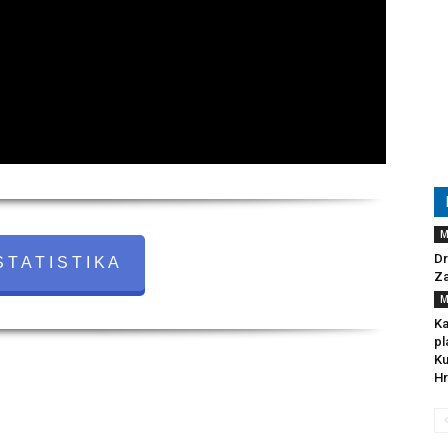
M
Dr
 T A T I S T I K A
Za
M
Ka
pl
Ku
Hr