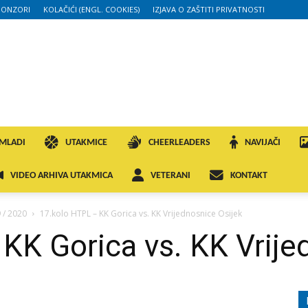
PONZORI
KOLAČIĆI (ENGL. COOKIES)
IZJAVA O ZAŠTITI PRIVATNOSTI
MLADI
UTAKMICE
CHEERLEADERS
NAVIJAČI
VIDEO ARHIVA UTAKMICA
VETERANI
KONTAKT
 / 2020
17.kolo HTPL – KK Gorica vs. KK Vrijednosnice Osijek
KK Gorica vs. KK Vrije