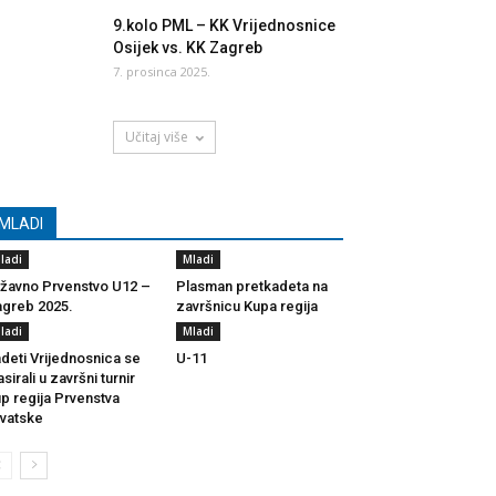
9.kolo PML – KK Vrijednosnice
Osijek vs. KK Zagreb
7. prosinca 2025.
Učitaj više
MLADI
ladi
Mladi
žavno Prvenstvo U12 –
Plasman pretkadeta na
greb 2025.
završnicu Kupa regija
ladi
Mladi
deti Vrijednosnica se
U-11
asirali u završni turnir
p regija Prvenstva
vatske