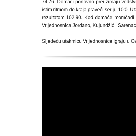
74:76. Domaći ponovno preuzimaju vodstvo
istim ritmom do kraja praveći seriju 10:0.
rezultatom 102:90. Kod domaće momčadi na
Vrijednosnica Jordano, Kujundžić i Šarenac
Sljedeću utakmicu Vrijednosnice igraju u Osi