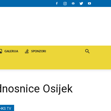
GALERIJA
SPONZORI
dnosnice Osijek
HKS TV