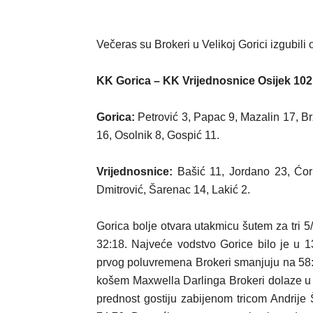
Večeras su Brokeri u Velikoj Gorici izgubili
KK Gorica – KK Vrijednosnice Osijek 102
Gorica:
Petrović 3, Papac 9, Mazalin 17, Br
16, Osolnik 8, Gospić 11.
Vrijednosnice:
Bašić 11, Jordano 23, Ćorić
Dmitrović, Šarenac 14, Lakić 2.
Gorica bolje otvara utakmicu šutem za tri 5/
32:18. Najveće vodstvo Gorice bilo je u 1
prvog poluvremena Brokeri smanjuju na 58:
košem Maxwella Darlinga Brokeri dolaze u 
prednost gostiju zabijenom tricom Andrije 