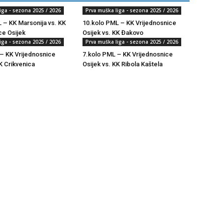
iga - sezona 2025 / 2026
Prva muška liga - sezona 2025 / 2026
 – KK Marsonija vs. KK
10.kolo PML – KK Vrijednosnice
ce Osijek
Osijek vs. KK Đakovo
iga - sezona 2025 / 2026
Prva muška liga - sezona 2025 / 2026
– KK Vrijednosnice
7.kolo PML – KK Vrijednosnice
K Crikvenica
Osijek vs. KK Ribola Kaštela