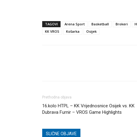
TAGOVI
Arena Sport
Basketball
Brokeri
H
KK VROS
Košarka
Osijek
Dijeli
Prethodna objava
16.kolo HTPL – KK Vrijednosnice Osijek vs. KK
Dubrava Furnir – VROS Game Highlights
SLIČNE OBJAVE