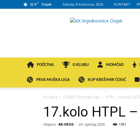
C
32.9
Subota, 8 kolovoza, 2026
KONTAKT
S
Osijek
KK
VROS
POČETNA
O KLUBU
MOMČAD
PRVA MUŠKA LIGA
KUP KREŠIMIR ĆOSIĆ
Početna
FAVBET Premijer liga
HTPL - sezona 2019
17.kolo HTPL – 
Objavio:
KK-VROS
-
24. siječnja 2020.
1591