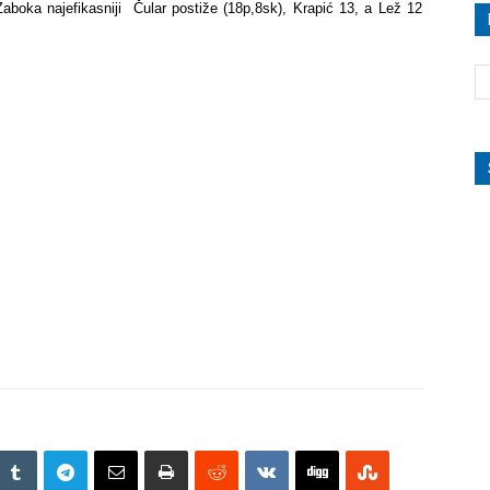
Zaboka najefikasniji
Čular postiže (18p,8sk), Krapić 13, a
Lež
12