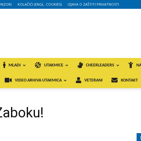
ONZORI
KOLAČIĆI (ENGL. COOKIES)
IZJAVA O ZAŠTITI PRIVATNOSTI
MLADI
UTAKMICE
CHEERLEADERS
NA
VIDEO ARHIVA UTAKMICA
VETERANI
KONTAKT
 Zaboku!