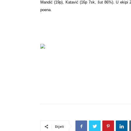
Mandić (19p), Katavić (16p 7sk, šut 86%). U ekipi 
poena.
Dijeli