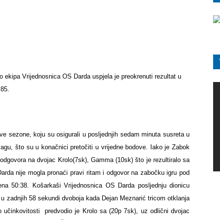
o ekipa Vrijednosnica OS Darda uspjela je preokrenuti rezultat u
:85.
ve sezone, koju su osigurali u posljednjih sedam minuta susreta u
agu, što su u konačnici pretočiti u vrijedne bodove. Iako je Zabok
i odgovora na dvojac Krolo(7sk), Gamma (10sk) što je rezultiralo sa
 Darda
nije mogla pronaći pravi ritam i odgovor na zabočku igru pod
a 50:38. Košarkaši Vrijednosnica OS Darda posljednju dionicu
e u zadnjih 58 sekundi dvoboja kada
Dejan Meznarić
tricom otklanja
učinkovitosti
predvodio je Krolo sa (20p 7sk), uz odlični dvojac