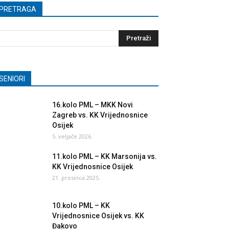
PRETRAGA
SENIORI
16.kolo PML – MKK Novi
Zagreb vs. KK Vrijednosnice
Osijek
5. veljače 2026.
11.kolo PML – KK Marsonija vs.
KK Vrijednosnice Osijek
21. prosinca 2025.
10.kolo PML – KK
Vrijednosnice Osijek vs. KK
Đakovo