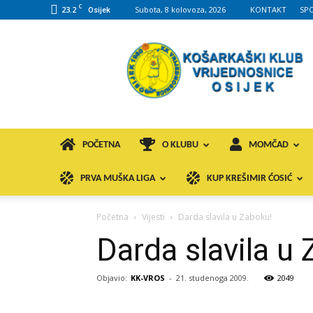
C
23.2
Subota, 8 kolovoza, 2026
KONTAKT
SP
Osijek
KK
VROS
POČETNA
O KLUBU
MOMČAD
PRVA MUŠKA LIGA
KUP KREŠIMIR ĆOSIĆ
Početna
Vijesti
Darda slavila u Zaboku!
Darda slavila u
Objavio:
KK-VROS
-
21. studenoga 2009.
2049