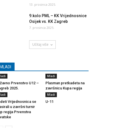
13. prosinca 2025.
9.kolo PML – KK Vrijednosnice
Osijek vs. KK Zagreb
7. prosinca 2025.
Učitaj više
MLADI
ladi
Mladi
žavno Prvenstvo U12 –
Plasman pretkadeta na
greb 2025.
završnicu Kupa regija
ladi
Mladi
deti Vrijednosnica se
U-11
asirali u završni turnir
p regija Prvenstva
vatske