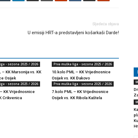
Sljedeća objava
U emisiji HRT-a predstavljeni košarkaši Darde!
iga - sezona 2025 / 2026
Prva muška liga - sezona 2025 / 2026
 – KK Marsonija vs. KK
10.kolo PML – KK Vrijednosnice
ce Osijek
Osijek vs. KK Đakovo
M
iga - sezona 2025 / 2026
Prva muška liga - sezona 2025 / 2026
Dr
– KK Vrijednosnice
7.kolo PML – KK Vrijednosnice
Za
K Crikvenica
Osijek vs. KK Ribola Kaštela
M
Ka
pl
Ku
Hr