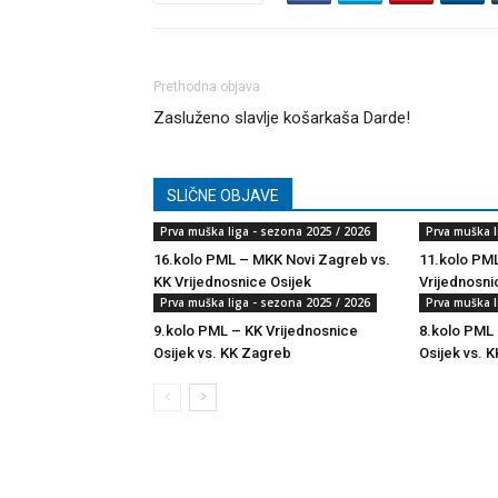
Prethodna objava
Zasluženo slavlje košarkaša Darde!
SLIČNE OBJAVE
Prva muška liga - sezona 2025 / 2026
Prva muška l
16.kolo PML – MKK Novi Zagreb vs.
11.kolo PML
KK Vrijednosnice Osijek
Vrijednosni
Prva muška liga - sezona 2025 / 2026
Prva muška l
9.kolo PML – KK Vrijednosnice
8.kolo PML 
Osijek vs. KK Zagreb
Osijek vs. K