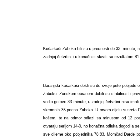
Košarkaši Zaboka bili su u prednosti do 33. minute, n
zadnjoj četvrtini i u konačnici slaviti sa rezultatom 81
Baranjski košarkaši došli su do svoje pete pobjede o
Zaboku.
Zonskom obranom dobili su stabilnost i prev
vodio gotovo 33 minute, u zadnjoj četvrtini nisu imal
skromnih 35 poena Zaboka.
U prvom dijelu susreta
košem,
te na odmor odlazi sa minusom od 12 poen
otvaraju serijom 14-0, no konačna odluka dogodila s
sve dileme oko pobjednika 78:83.
Momčad Darde po 