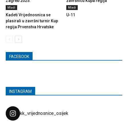
Zagreb 2025.
završnicu Kupa regija
Mladi
Mladi
Kadeti Vrijednosnica se
U-11
plasirali u završni turnir Kup
regija Prvenstva Hrvatske
FACEBOOK
INSTAGRAM
kk_vrijednosnice_osijek