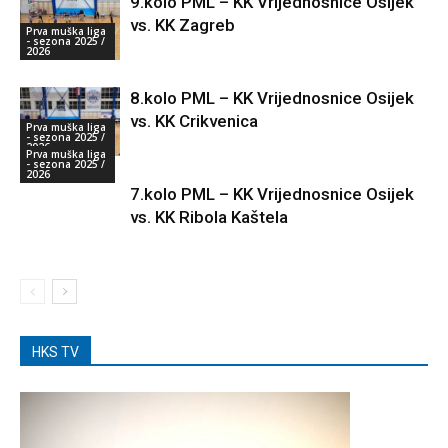
9.kolo PML – KK Vrijednosnice Osijek
vs. KK Zagreb
Prva muška liga
- sezona 2025 /
2026
8.kolo PML – KK Vrijednosnice Osijek
vs. KK Crikvenica
Prva muška liga
- sezona 2025 /
2026
Prva muška liga
- sezona 2025 /
2026
7.kolo PML – KK Vrijednosnice Osijek
vs. KK Ribola Kaštela
HKS TV