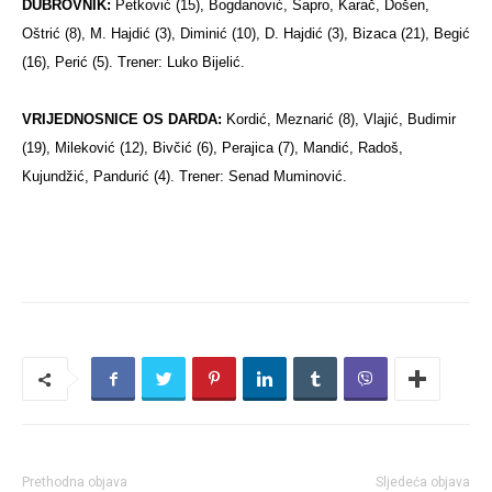
DUBROVNIK:
Petković (15), Bogdanović, Šapro, Karač, Došen,
Oštrić (8), M. Hajdić (3), Diminić (10), D. Hajdić (3), Bizaca (21), Begić
(16), Perić (5). Trener: Luko Bijelić.
VRIJEDNOSNICE OS DARDA:
Kordić, Meznarić (8), Vlajić, Budimir
(19), Mileković (12), Bivčić (6), Perajica (7), Mandić, Radoš,
Kujundžić, Pandurić (4). Trener: Senad Muminović.
Prethodna objava
Sljedeća objava