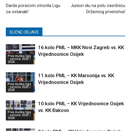
Darda porazom otvorila Ligu
Juniori idu na polu završnicu
za ostanak!
Državnog prvenstva!
SLIČNE OBJAVE
16.kolo PML – MKK Novi Zagreb vs. KK
Vrijednosnice Osijek
Prva muška liga
- sezona 2025 /
2026
11.kolo PML – KK Marsonija vs. KK
Vrijednosnice Osijek
Prva muška liga
- sezona 2025 /
2026
10.kolo PML – KK Vrijednosnice Osijek
vs. KK Đakovo
Prva muška liga
- sezona 2025 /
2026