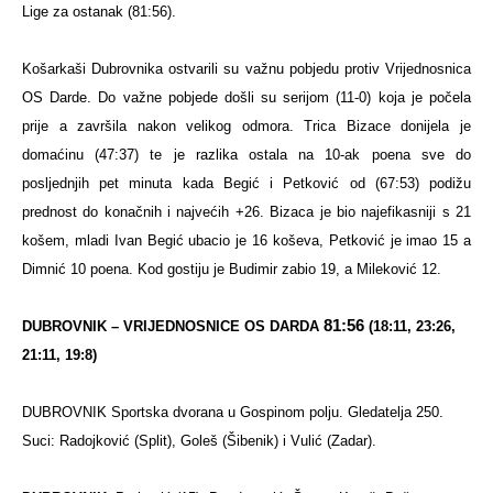
Lige za ostanak (81:56).
Košarkaši Dubrovnika ostvarili su važnu pobjedu protiv Vrijednosnica
OS Darde. Do važne pobjede došli su serijom (11-0) koja je počela
prije a završila nakon velikog odmora. Trica Bizace donijela je
domaćinu (47:37) te je razlika ostala na 10-ak poena sve do
posljednjih pet minuta kada Begić i Petković od (67:53) podižu
prednost do konačnih i najvećih +26.
Bizaca je bio najefikasniji s 21
košem, mladi Ivan Begić ubacio je 16 koševa, Petković je imao 15 a
Dimnić 10 poena. Kod gostiju je Budimir zabio 19, a Mileković 12.
81:56
DUBROVNIK – VRIJEDNOSNICE OS DARDA
(18:11, 23:26,
21:11, 19:8)
DUBROVNIK Sportska dvorana u Gospinom polju. Gledatelja 250.
Suci: Radojković (Split), Goleš (Šibenik) i Vulić (Zadar).