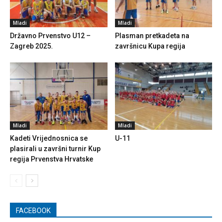
Mladi
Mladi
Državno Prvenstvo U12 –
Plasman pretkadeta na
Zagreb 2025.
završnicu Kupa regija
Mladi
Mladi
Kadeti Vrijednosnica se
U-11
plasirali u završni turnir Kup
regija Prvenstva Hrvatske
FACEBOOK