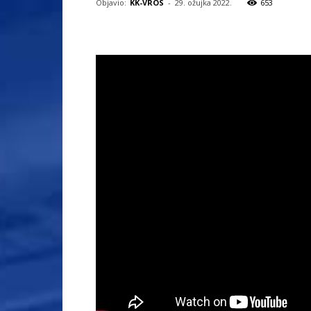
Objavio:
KK-VROS
-
29. ožujka 2022.
653