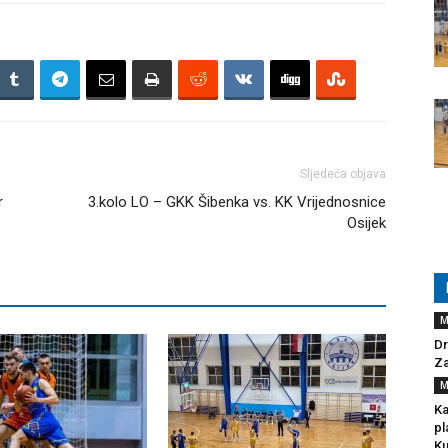
Sljedeća objava
r
3.kolo LO – GKK Šibenka vs. KK Vrijednosnice
Osijek
M
Dr
Za
M
Ka
pl
Ku