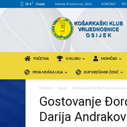
C
29.4
Subota, 8 kolovoza, 2026
KONTAKT
SP
Osijek
KK
VROS
POČETNA
O KLUBU
MOMČAD
PRVA MUŠKA LIGA
KUP KREŠIMIR ĆOSIĆ
Početna
Vijesti
Gostovanje Đorđe Topolovića u em
Gostovanje Đorđ
Darija Andrakov