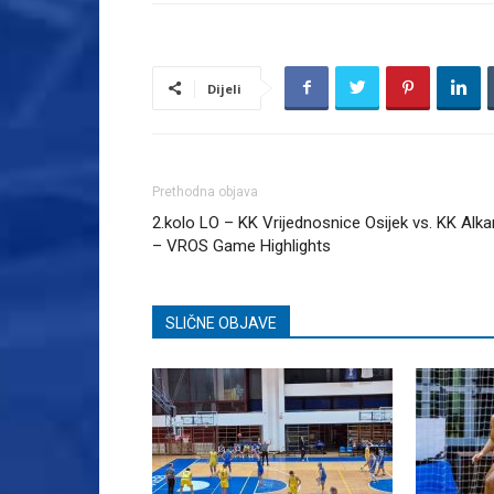
Dijeli
Prethodna objava
2.kolo LO – KK Vrijednosnice Osijek vs. KK Alka
– VROS Game Highlights
SLIČNE OBJAVE