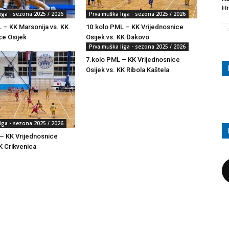
Hr
iga - sezona 2025 / 2026
Prva muška liga - sezona 2025 / 2026
 – KK Marsonija vs. KK
10.kolo PML – KK Vrijednosnice
ce Osijek
Osijek vs. KK Đakovo
Prva muška liga - sezona 2025 / 2026
7.kolo PML – KK Vrijednosnice
Osijek vs. KK Ribola Kaštela
iga - sezona 2025 / 2026
– KK Vrijednosnice
K Crikvenica