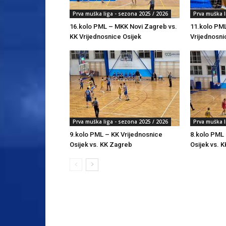
Prva muška liga - sezona 2025 / 2026
Prva muška l
16.kolo PML – MKK Novi Zagreb vs.
11.kolo PML
KK Vrijednosnice Osijek
Vrijednosni
Prva muška liga - sezona 2025 / 2026
Prva muška l
9.kolo PML – KK Vrijednosnice
8.kolo PML 
Osijek vs. KK Zagreb
Osijek vs. K