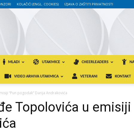
ONZORI
KOLAČIĆI (ENGL. COOKIES)
IZJAVA O ZAŠTITI PRIVATNOSTI
MLADI
UTAKMICE
CHEERLEADERS
NA
VIDEO ARHIVA UTAKMICA
VETERANI
KONTAKT
isiji “Pun pogodak” Darija Andrakovića
e Topolovića u emisij
ića