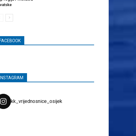
vatske
FACEBOOK
INSTAGRAM
kk_vrijednosnice_osijek