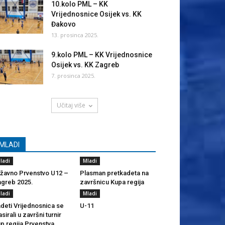
10.kolo PML – KK
Vrijednosnice Osijek vs. KK
Đakovo
13. prosinca 2025.
9.kolo PML – KK Vrijednosnice
Osijek vs. KK Zagreb
7. prosinca 2025.
Učitaj više
MLADI
ladi
Mladi
žavno Prvenstvo U12 –
Plasman pretkadeta na
greb 2025.
završnicu Kupa regija
ladi
Mladi
deti Vrijednosnica se
U-11
asirali u završni turnir
p regija Prvenstva