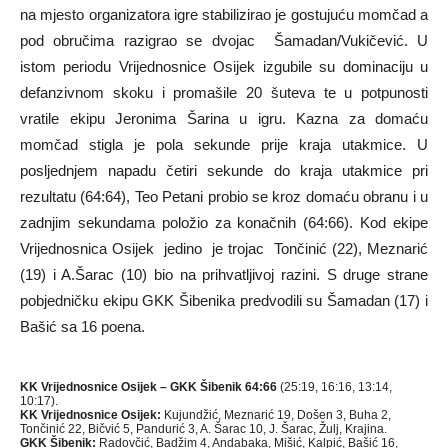
na mjesto organizatora igre stabilizirao je gostujuću momčad a
pod obručima razigrao se dvojac Šamadan/Vukičević. U
istom periodu Vrijednosnice Osijek izgubile su dominaciju u
defanzivnom skoku i promašile 20 šuteva te u potpunosti
vratile ekipu Jeronima Šarina u igru. Kazna za domaću
momčad stigla je pola sekunde prije kraja utakmice. U
posljednjem napadu četiri sekunde do kraja utakmice pri
rezultatu (64:64), Teo Petani probio se kroz domaću obranu i u
zadnjim sekundama položio za konačnih (64:66). Kod ekipe
Vrijednosnica Osijek jedino je trojac Tončinić (22), Meznarić
(19) i A.Šarac (10) bio na prihvatljivoj razini. S druge strane
pobjedničku ekipu GKK Šibenika predvodili su Šamadan (17) i
Bašić sa 16 poena.
KK Vrijednosnice Osijek – GKK Šibenik 64:66
(25:19, 16:16, 13:14,
10:17).
KK Vrijednosnice Osijek:
Kujundžić, Meznarić 19, Došen 3, Buha 2,
Tončinić 22, Bičvić 5, Pandurić 3, A. Šarac 10, J. Šarac, Žulj, Krajina.
GKK Šibenik:
Radovčić, Badžim 4, Andabaka, Mišić, Kalpić, Bašić 16,