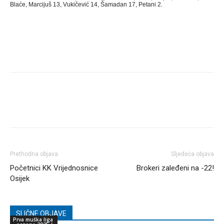
Blaće, Marcijuš 13, Vukičević 14, Šamadan 17, Petani 2.
Prethodna objava
Sljedeća objava
Početnici KK Vrijednosnice
Brokeri zaleđeni na -22!
Osijek
SLIČNE OBJAVE
Prva muška liga