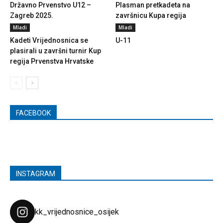
Državno Prvenstvo U12 –
Plasman pretkadeta na
Zagreb 2025.
završnicu Kupa regija
Mladi
Mladi
Kadeti Vrijednosnica se
U-11
plasirali u završni turnir Kup
regija Prvenstva Hrvatske
FACEBOOK
INSTAGRAM
kk_vrijednosnice_osijek