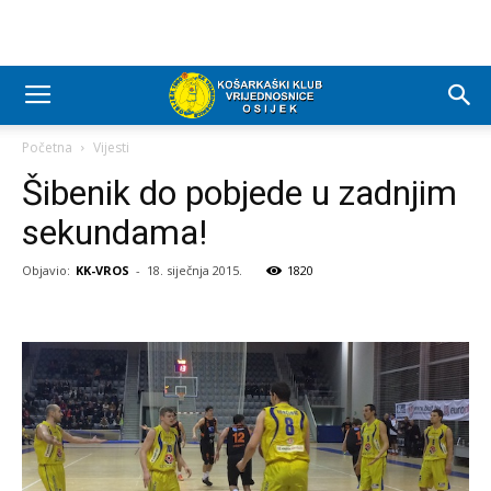
Početna
Vijesti
Šibenik do pobjede u zadnjim
sekundama!
Objavio:
KK-VROS
-
18. siječnja 2015.
1820