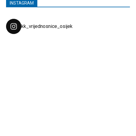
INSTAGRAM
kk_vrijednosnice_osijek