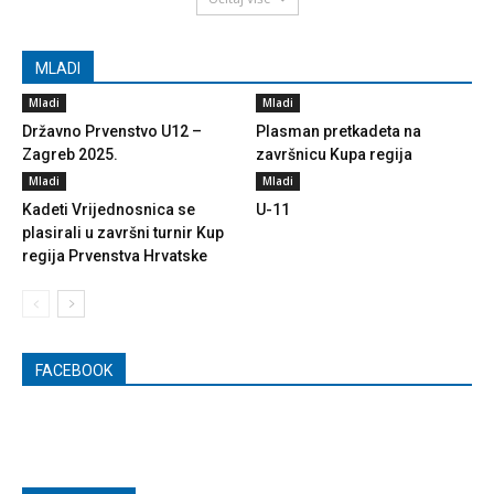
MLADI
Mladi
Mladi
Državno Prvenstvo U12 –
Plasman pretkadeta na
Zagreb 2025.
završnicu Kupa regija
Mladi
Mladi
Kadeti Vrijednosnica se
U-11
plasirali u završni turnir Kup
regija Prvenstva Hrvatske
FACEBOOK