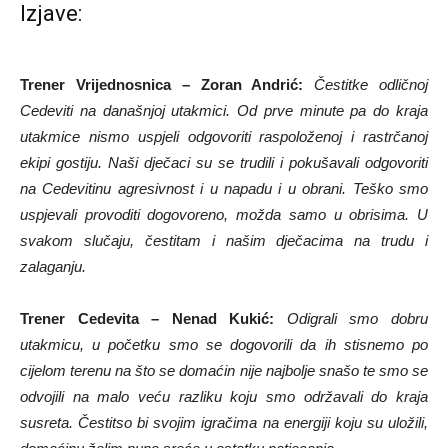
Izjave:
Trener Vrijednosnica – Zoran Andrić:
Čestitke odličnoj
Cedeviti na današnjoj utakmici. Od prve minute pa do kraja
utakmice nismo uspjeli odgovoriti raspoloženoj i rastrčanoj
ekipi gostiju. Naši dječaci su se trudili i pokušavali odgovoriti
na Cedevitinu agresivnost i u napadu i u obrani. Teško smo
uspjevali provoditi dogovoreno, možda samo u obrisima. U
svakom slučaju, čestitam i našim dječacima na trudu i
zalaganju.
Trener Cedevita – Nenad Kukić:
Odigrali smo dobru
utakmicu, u početku smo se dogovorili da ih stisnemo po
cijelom terenu na što se domaćin nije najbolje snašo te smo se
odvojili na malo veću razliku koju smo održavali do kraja
susreta. Čestitso bi svojim igračima na energiji koju su uložili,