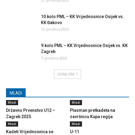
21. prosinca 2025.
10.kolo PML – KK Vrijednosnice Osijek vs.
KK Đakovo
13. prosinca 2025.
9.kolo PML – KK Vrijednosnice Osijek vs. KK
Zagreb
7. prosinca 2025.
Učitaj više
MLADI
Mladi
Mladi
Državno Prvenstvo U12 –
Plasman pretkadeta na
Zagreb 2025.
završnicu Kupa regija
Mladi
Mladi
Kadeti Vrijednosnica se
U-11