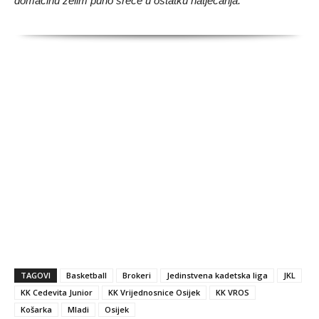
domaćinu želim puno sreće u ostatku natjecanja.
TAGOVI
Basketball
Brokeri
Jedinstvena kadetska liga
JKL
KK Cedevita Junior
KK Vrijednosnice Osijek
KK VROS
Košarka
Mladi
Osijek