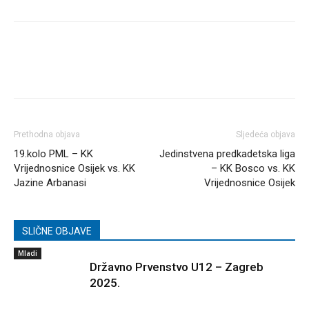
Prethodna objava
Sljedeća objava
19.kolo PML – KK
Jedinstvena predkadetska liga
Vrijednosnice Osijek vs. KK
– KK Bosco vs. KK
Jazine Arbanasi
Vrijednosnice Osijek
SLIČNE OBJAVE
Mladi
Državno Prvenstvo U12 – Zagreb
2025.