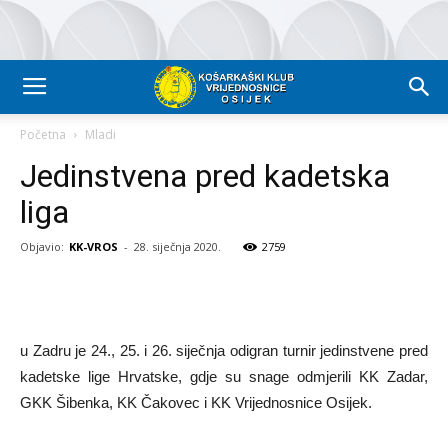
Početna
Mladi
Jedinstvena pred kadetska
liga
Objavio:
KK-VROS
-
28. siječnja 2020.
2759
u Zadru je 24., 25. i 26. siječnja odigran turnir jedinstvene pred
kadetske lige Hrvatske, gdje su snage odmjerili KK Zadar,
GKK Šibenka, KK Čakovec i KK Vrijednosnice Osijek.