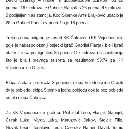
David Czersky – Hafner s double-double učinkom od 26
poena i 16 skokova te Gabrijel Flanjak s 26 poena, 9 skokova i
5 podijeljenih asistencija. Kod Šibenke Ante Brajković ubacio je
28, a Gabriel Pancirov pridružio je 18 poena.
Trećeg dana odigran je susret KK Čakovec i KK Vrijednosnice
gdje je najraspoloženiji osječki igrač Gabrijel Flanjak bio i igrač
utakmice sa postignutim 35 poena 11 skokova i 5 asistencija
što je bila i prevaga susreta sa rezultatom 93:74 za KK
Vrijednosnice Osijek.
Ekipa Zadara je upisala 3 pobjede, ekipa Vrijednosnica Osijek
dvije pobjede, ekipa Šibenika jednu pobjedu dok je bez pobjede
ostala ekipa Čakovca.
Za KK Vrijednosnice igrali su Pšihistal Leon, Flanjak Gabrijel,
Ćurak Luka, Varga Luka, Matuzović Jakov, Stojčić Filip,
Novak Leon, Topalović Leon, Czersky Hafner David, Tomić