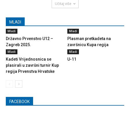
Učitaj više
MLADI
Mladi
Mladi
Državno Prvenstvo U12 –
Plasman pretkadeta na
Zagreb 2025.
završnicu Kupa regija
Mladi
Mladi
Kadeti Vrijednosnica se
U-11
plasirali u završni turnir Kup
regija Prvenstva Hrvatske
FACEBOOK