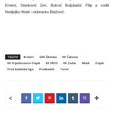
Ernest, Stanković Zen, Bukvić Buljubašić Filip a vodili
Nedjeljko Matić i dubravko Blažević.
TAGOVI
Brokeri
GKK Šibenka
KK Čakovec
KK Vrijednosnice Osijek
KK VROS
KK Zadar
Mladi
Osijek
Pred kadetska liga
Predkadeti
Turnir