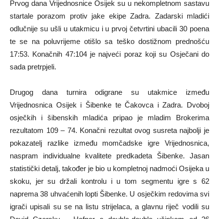
Prvog dana Vrijednosnice Osijek su u nekompletnom sastavu
startale porazom protiv jake ekipe Zadra. Zadarski mladići
odlučnije su ušli u utakmicu i u prvoj četvrtini ubacili 30 poena
te se na poluvrijeme otišlo sa teško dostižnom prednošću
17:53. Konačnih 47:104 je najveći poraz koji su Osječani do
sada pretrpjeli.
Drugog dana turnira odigrane su utakmice između
Vrijednosnica Osijek i Šibenke te Čakovca i Zadra. Dvoboj
osječkih i šibenskih mladića pripao je mladim Brokerima
rezultatom 109 – 74. Konačni rezultat ovog susreta najbolji je
pokazatelj razlike između momčadske igre Vrijednosnica,
naspram individualne kvalitete predkadeta Šibenke. Jasan
statistički detalj, također je bio u kompletnoj nadmoći Osijeka u
skoku, jer su držali kontrolu i u tom segmentu igre s 62
naprema 38 uhvaćenih lopti Šibenke. U osječkim redovima svi
igrači upisali su se na listu strijelaca, a glavnu riječ vodili su