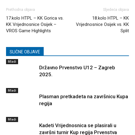
Prethodna objava
Sljedeća objava
17.kolo HTPL – KK Gorica vs.
18.kolo HTPL – KK
KK Vrijednosnice Osijek –
Vrijednosnice Osijek vs. KK
VROS Game Highlights
Split
SLIČNE OBJAVE
Mladi
Državno Prvenstvo U12 – Zagreb
2025.
Mladi
Plasman pretkadeta na završnicu Kupa
regija
Mladi
Kadeti Vrijednosnica se plasirali u
završni turnir Kup regija Prvenstva