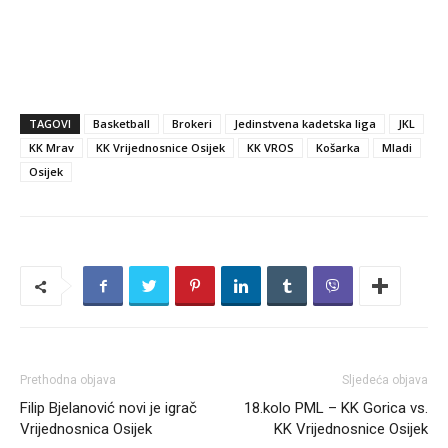
TAGOVI
Basketball
Brokeri
Jedinstvena kadetska liga
JKL
KK Mrav
KK Vrijednosnice Osijek
KK VROS
Košarka
Mladi
Osijek
Prethodna objava
Sljedeća objava
Filip Bjelanović novi je igrač
18.kolo PML – KK Gorica vs.
Vrijednosnica Osijek
KK Vrijednosnice Osijek