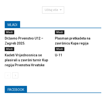
Učitaj više
MLADI
Mladi
Mladi
Državno Prvenstvo U12 –
Plasman pretkadeta na
Zagreb 2025.
završnicu Kupa regija
Mladi
Mladi
Kadeti Vrijednosnica se
U-11
plasirali u završni turnir Kup
regija Prvenstva Hrvatske
FACEBOOK