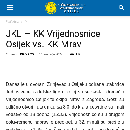
Početna
Mladi
JKL – KK Vrijednosnice
Osijek vs. KK Mrav
Objavio:
KK-VROS
-
10. veljače 2024.
179
Danas je u dvorani Zrinjevac u Osijeku odirana utakmica
Jedinstvene kadetske lige u kojoj su se sastali domaćin
Vrijednosnice Osijek te ekipa Mrav iz Zagreba. Gosti su
odlično otvorili utakmicu sa 8:0, do kraja četvrtine su imali
vodstvo od 18 poena (15:33). Vrijednosnice su u drugom
poluvremenu napravile preokret, u 32. minuti su prešle u
vodstvo za 71:69. Završnica je bila napeta, no domaćini