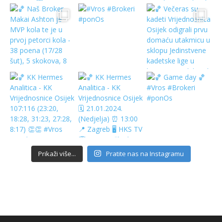
Prikaži više...
Pratite nas na Instagramu