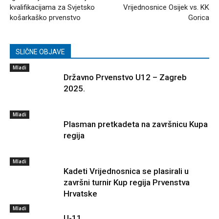
kvalifikacijama za Svjetsko
Vrijednosnice Osijek vs. KK
košarkaško prvenstvo
Gorica
SLIČNE OBJAVE
Mladi
Državno Prvenstvo U12 – Zagreb
2025.
Mladi
Plasman pretkadeta na završnicu Kupa
regija
Mladi
Kadeti Vrijednosnica se plasirali u
završni turnir Kup regija Prvenstva
Hrvatske
Mladi
U-11