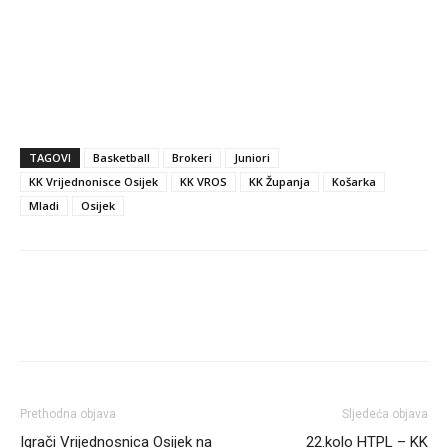
TAGOVI
Basketball
Brokeri
Juniori
KK Vrijednonisce Osijek
KK VROS
KK Županja
Košarka
Mladi
Osijek
Prethodna objava
Sljedeća objava
Igrači Vrijednosnica Osijek na
22.kolo HTPL – KK