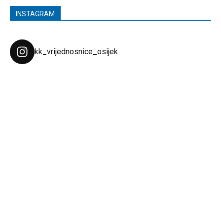
INSTAGRAM
kk_vrijednosnice_osijek