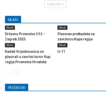
Učitaj više
MLADI
Mladi
Mladi
Državno Prvenstvo U12 –
Plasman pretkadeta na
Zagreb 2025.
završnicu Kupa regija
Mladi
Mladi
Kadeti Vrijednosnica se
U-11
plasirali u završni turnir Kup
regija Prvenstva Hrvatske
FACEBOOK