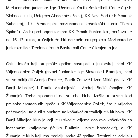
Međunarodne juniorske lige “Regional Youth Basketball Games” (KK
Sloboda Tuzla, Ratgeber Akademie (Pecs), KK Novi Sad i KK Spartak
Subotica), 19. Memorijalni međunarodni košarkaški turnir “Denis
Špika” u Zadru pod organizacijom KK “Sonik Puntamika”, održava se
od 15.-17. rujna, a Osijek će biti domaćin drugog kola Međunarodne
juniorske lige “Regional Youth Basketball Games” krajem rujna.
Osim igrača koji su prošle godine nastupali u juniorskoj ekipi KK
Vrijednosnica Osijek (prvaci Juniorske lige Slavonije i Baranje), ekipi
su se priključili Andrija Premec, Patrik Zetović i Ivan Mikić (svi iz KK
Donji Miholjac) i Patrik Maskaljević i Andrej Bačić (obojica KK
Županja). Treba spomenuti da su oba kluba izašla u susret kod
prelaska spomenutih igrača u KK Vrijednosnica Osijek, što je vrijedno
poštovanja i ne čudi s obzirom na košarkašku tradiciju tih klubova. KK
Donji Miholjac klub je koji je u skorije vrijeme dao dva košarkaša sa
inozemnim karijerama (Veljko Budimir, Hrvoje Kovačević), a KK
Županja je klub koji ima tradiciju preko 43 godine. Treninzi se odvijaju