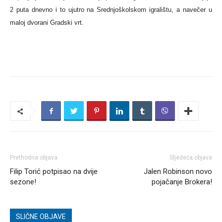
2 puta dnevno i to ujutro na Srednjoškolskom igralištu, a navečer u
maloj dvorani Gradski vrt.
Prethodna objava
Sljedeća objava
Filip Torić potpisao na dvije
Jalen Robinson novo
sezone!
pojačanje Brokera!
SLIČNE OBJAVE