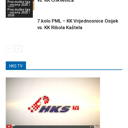
vs. KK Crikvenica
Prva muška liga
- sezona 2025 /
2026
Prva muška liga
- sezona 2025 /
2026
7.kolo PML – KK Vrijednosnice Osijek
vs. KK Ribola Kaštela
HKS TV