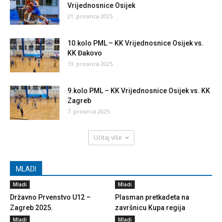
Vrijednosnice Osijek
21. prosinca 2025.
10.kolo PML – KK Vrijednosnice Osijek vs.
KK Đakovo
13. prosinca 2025.
9.kolo PML – KK Vrijednosnice Osijek vs. KK
Zagreb
7. prosinca 2025.
Učitaj više
MLADI
Mladi
Mladi
Državno Prvenstvo U12 –
Plasman pretkadeta na
Zagreb 2025.
završnicu Kupa regija
Mladi
Mladi