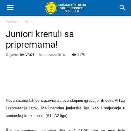
Početna
Vijesti
Juniori krenuli sa
pripremama!
Objavio:
KK-VROS
-
3. kolovoza 2016.
2175
Nova sezona biti će izazovna za ovu skupinu igrača jer ih čeka PH za
juniore-regija Istok, Međunarodna juniorska liga, kao i natjecanja u
seniorskoj konkurenciji (B1 i A2 liga).
Što se programa utakmica tiče, već 28.08. igra se prvo kolo