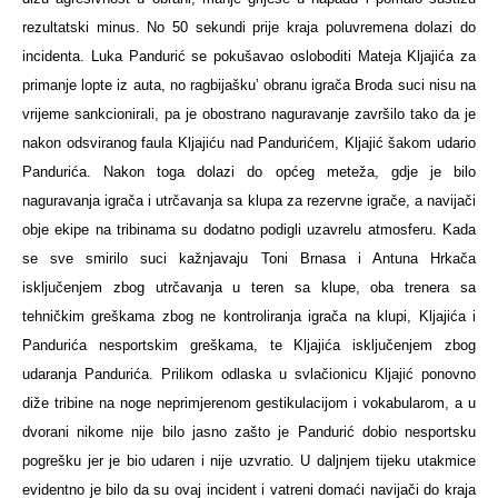
rezultatski minus. No 50 sekundi prije kraja poluvremena dolazi do
incidenta. Luka Pandurić se pokušavao osloboditi Mateja Kljajića za
primanje lopte iz auta, no ragbijašku’ obranu igrača Broda suci nisu na
vrijeme sankcionirali, pa je obostrano naguravanje završilo tako da je
nakon odsviranog faula Kljajiću nad Pandurićem, Kljajić šakom udario
Pandurića. Nakon toga dolazi do općeg meteža, gdje je bilo
naguravanja igrača i utrčavanja sa klupa za rezervne igrače, a navijači
obje ekipe na tribinama su dodatno podigli uzavrelu atmosferu. Kada
se sve smirilo suci kažnjavaju Toni Brnasa i Antuna Hrkača
isključenjem zbog utrčavanja u teren sa klupe, oba trenera sa
tehničkim greškama zbog ne kontroliranja igrača na klupi, Kljajića i
Pandurića nesportskim greškama, te Kljajića isključenjem zbog
udaranja Pandurića. Prilikom odlaska u svlačionicu Kljajić ponovno
diže tribine na noge neprimjerenom gestikulacijom i vokabularom, a u
dvorani nikome nije bilo jasno zašto je Pandurić dobio nesportsku
pogrešku jer je bio udaren i nije uzvratio. U daljnjem tijeku utakmice
evidentno je bilo da su ovaj incident i vatreni domaći navijači do kraja