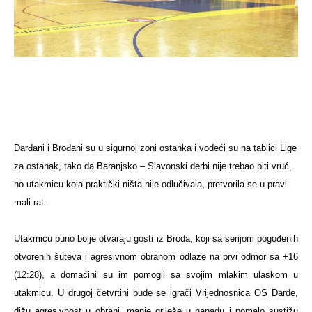
Darđani i Brođani su u sigurnoj zoni ostanka i vodeći su na tablici Lige
za ostanak, tako da Baranjsko – Slavonski derbi nije trebao biti vruć,
no utakmicu koja praktički ništa nije odlučivala, pretvorila se u pravi
mali rat.
Utakmicu puno bolje otvaraju gosti iz Broda, koji sa serijom pogođenih
otvorenih šuteva i agresivnom obranom odlaze na prvi odmor sa +16
(12:28), a domaćini su im pomogli sa svojim mlakim ulaskom u
utakmicu. U drugoj četvrtini bude se igrači Vrijednosnica OS Darde,
dižu agresivnost u obrani, manje griješe u napadu i pomalo sustižu