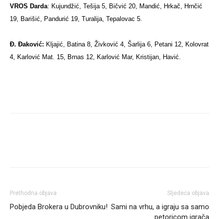
VROS Darda
: Kujundžić, Tešija 5, Bičvić 20, Mandić, Hrkač, Hrnčić
19, Barišić, Pandurić 19, Turalija, Tepalovac 5.
Đ. Đaković:
Kljajić, Batina 8, Živković 4, Šarlija 6, Petani 12, Kolovrat
4, Karlović Mat. 15, Brnas 12, Karlović Mar, Kristijan, Havić.
Prethodna objava
Sljedeća objava
Pobjeda Brokera u Dubrovniku!
Sami na vrhu, a igraju sa samo
petoricom igrača