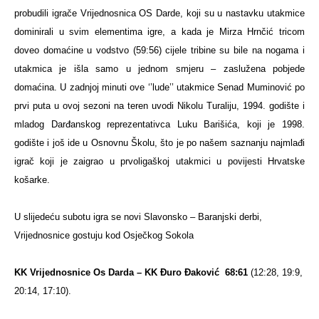
probudili igrače Vrijednosnica OS Darde, koji su u nastavku utakmice
dominirali u svim elementima igre, a kada je Mirza Hrnčić tricom
doveo domaćine u vodstvo (59:56) cijele tribine su bile na nogama i
utakmica je išla samo u jednom smjeru – zaslužena pobjede
domaćina. U zadnjoj minuti ove ‘’lude’’ utakmice Senad Muminović po
prvi puta u ovoj sezoni na teren uvodi Nikolu Turaliju, 1994. godište i
mladog Darđanskog reprezentativca Luku Barišića, koji je 1998.
godište i još ide u Osnovnu Školu, što je po našem saznanju najmlađi
igrač koji je zaigrao u prvoligaškoj utakmici u povijesti Hrvatske
košarke.
U slijedeću subotu igra se novi Slavonsko – Baranjski derbi,
Vrijednosnice gostuju kod Osječkog Sokola
KK Vrijednosnice Os Darda – KK Đuro Đaković
68:61
(12:28, 19:9,
20:14, 17:10).