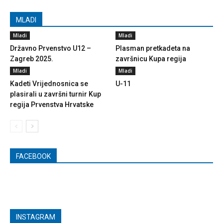
MLADI
Mladi
Mladi
Državno Prvenstvo U12 –
Plasman pretkadeta na
Zagreb 2025.
završnicu Kupa regija
Mladi
Mladi
Kadeti Vrijednosnica se
U-11
plasirali u završni turnir Kup
regija Prvenstva Hrvatske
FACEBOOK
INSTAGRAM