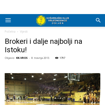
Početna
Vijesti
Brokeri i dalje najbolji na
Istoku!
Objavio:
KK-VROS
-
8. travnja 2013.
1797