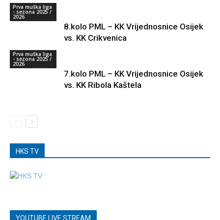
Prva muška liga
- sezona 2025 /
2026
8.kolo PML – KK Vrijednosnice Osijek
vs. KK Crikvenica
Prva muška liga
- sezona 2025 /
2026
7.kolo PML – KK Vrijednosnice Osijek
vs. KK Ribola Kaštela
HKS TV
YOUTUBE LIVE STREAM