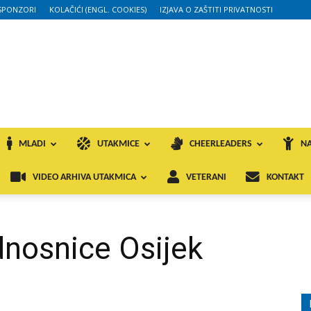
SPONZORI
KOLAČIĆI (ENGL. COOKIES)
IZJAVA O ZAŠTITI PRIVATNOSTI
MLADI
UTAKMICE
CHEERLEADERS
NA
VIDEO ARHIVA UTAKMICA
VETERANI
KONTAKT
dnosnice Osijek