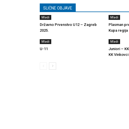
SLIČNE OBJAVE
Mladi
Mladi
Državno Prvenstvo U12 – Zagreb
Plasman pre
2025.
Kupa regija
Mladi
Mladi
U-11
Juniori – KK
KK Vinkovci