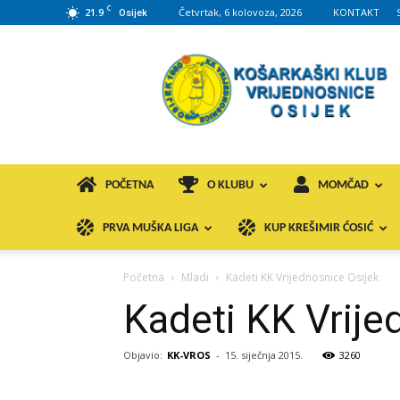
C
21.9
Četvrtak, 6 kolovoza, 2026
KONTAKT
Osijek
KK
VROS
POČETNA
O KLUBU
MOMČAD
PRVA MUŠKA LIGA
KUP KREŠIMIR ĆOSIĆ
Početna
Mladi
Kadeti KK Vrijednosnice Osijek
Kadeti KK Vrije
Objavio:
KK-VROS
-
15. siječnja 2015.
3260