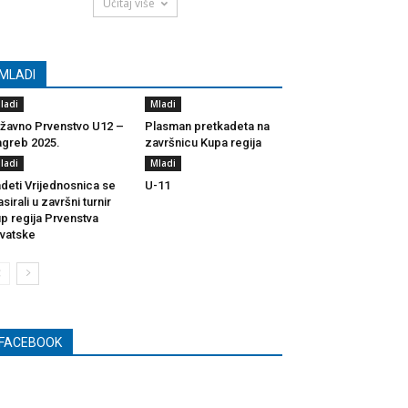
Učitaj više
MLADI
ladi
Mladi
žavno Prvenstvo U12 –
Plasman pretkadeta na
greb 2025.
završnicu Kupa regija
ladi
Mladi
deti Vrijednosnica se
U-11
asirali u završni turnir
p regija Prvenstva
vatske
FACEBOOK