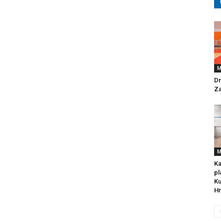
M
Dr
Za
M
Ka
pl
Ku
Hr