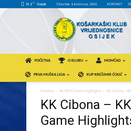
C
31.2
Četvrtak, 6 kolovoza, 2026
KONTAKT
S
Osijek
KK
VROS
POČETNA
O KLUBU
MOMČAD
PRVA MUŠKA LIGA
KUP KREŠIMIR ĆOSIĆ
Početna
KK VROS Game Highlights
KK Cibona – KK
KK Cibona – KK
Game Highlight