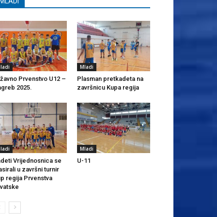
MLADI
ladi
Mladi
žavno Prvenstvo U12 –
Plasman pretkadeta na
greb 2025.
završnicu Kupa regija
ladi
Mladi
deti Vrijednosnica se
U-11
asirali u završni turnir
p regija Prvenstva
vatske