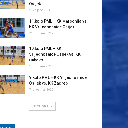
Osijek
5. veljače 2026.
11.kolo PML – KK Marsonija vs.
KK Vrijednosnice Osijek
21. prosinca 2025.
10.kolo PML – KK
Vrijednosnice Osijek vs. KK
Đakovo
13. prosinca 2025.
9.kolo PML – KK Vrijednosnice
Osijek vs. KK Zagreb
7. prosinca 2025.
Učitaj više