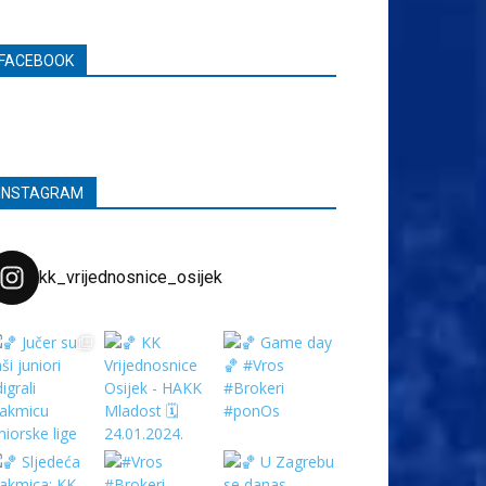
FACEBOOK
INSTAGRAM
kk_vrijednosnice_osijek