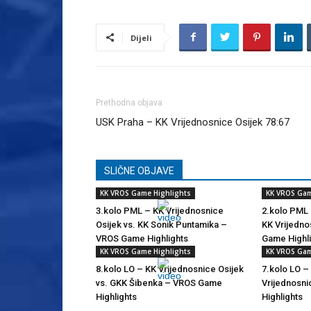
Dijeli
Prethodna objava
USK Praha – KK Vrijednosnice Osijek 78:67
SLIČNE OBJAVE
KK VROS Game Highlights
KK VROS Gam
3.kolo PML – KK Vrijednosnice
2.kolo PML 
Osijek vs. KK Sonik Puntamika –
KK Vrijedno
VROS Game Highlights
Game Highl
KK VROS Game Highlights
KK VROS Gam
8.kolo LO – KK Vrijednosnice Osijek
7.kolo LO –
vs. GKK Šibenka – VROS Game
Vrijednosn
Highlights
Highlights