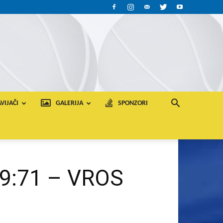
VIJAČI
GALERIJA
SPONZORI
89:71 – VROS