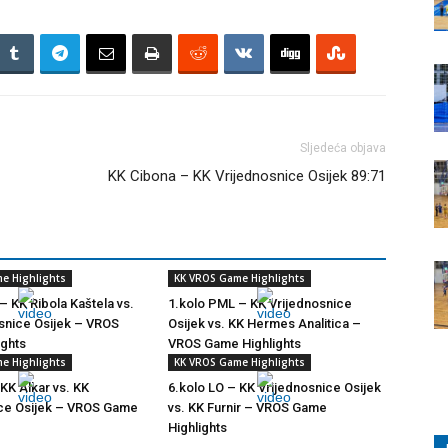
Sljedeća objava
KK Cibona – KK Vrijednosnice Osijek 89:71
e Highlights
KK VROS Game Highlights
– KK Ribola Kaštela vs.
1.kolo PML – KK Vrijednosnice
snice Osijek – VROS
Osijek vs. KK Hermes Analitica –
ights
VROS Game Highlights
e Highlights
KK VROS Game Highlights
 KK Alkar vs. KK
6.kolo LO – KK Vrijednosnice Osijek
ice Osijek – VROS Game
vs. KK Furnir – VROS Game
Highlights