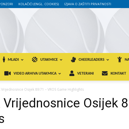
PONZORI
KOLAČIĆI (ENGL. COOKIES)
IZJAVA O ZAŠTITI PRIVATNOSTI
MLADI
UTAKMICE
CHEERLEADERS
NA
VIDEO ARHIVA UTAKMICA
VETERANI
KONTAKT
 Vrijednosnice Osijek 89:71 – VROS Game Highlights
 Vrijednosnice Osijek 
s