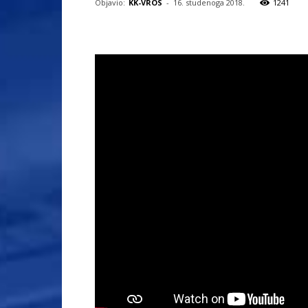
Objavio:
KK-VROS
-
16. studenoga 2018.
1241