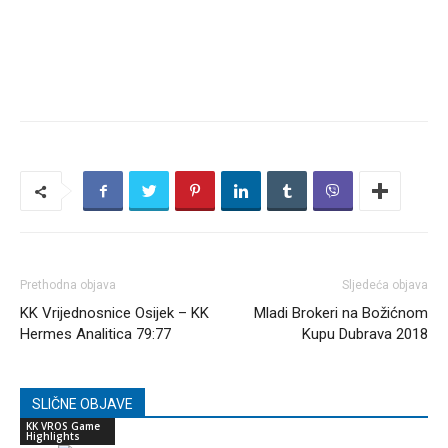
Prethodna objava
Sljedeća objava
KK Vrijednosnice Osijek – KK
Mladi Brokeri na Božićnom
Hermes Analitica 79:77
Kupu Dubrava 2018
SLIČNE OBJAVE
KK VROS Game
Highlights