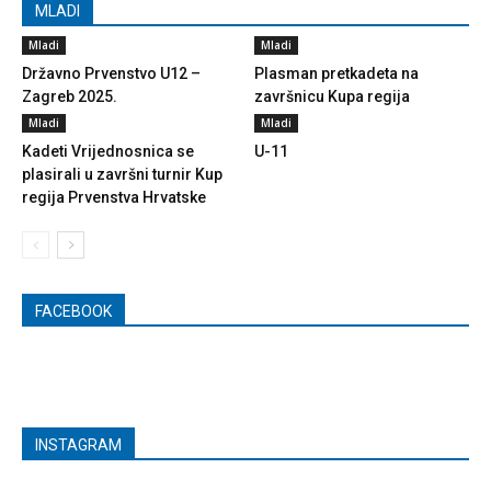
MLADI
Mladi
Mladi
Državno Prvenstvo U12 –
Plasman pretkadeta na
Zagreb 2025.
završnicu Kupa regija
Mladi
Mladi
Kadeti Vrijednosnica se
U-11
plasirali u završni turnir Kup
regija Prvenstva Hrvatske
FACEBOOK
INSTAGRAM