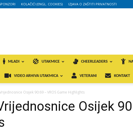
SPONZORI
KOLAČIĆI (ENGL. COOKIES)
IZJAVA O ZAŠTITI PRIVATNOSTI
MLADI
UTAKMICE
CHEERLEADERS
NA
VIDEO ARHIVA UTAKMICA
VETERANI
KONTAKT
Vrijednosnice Osijek 90:69 – VROS Game Highlights
Vrijednosnice Osijek 9
s