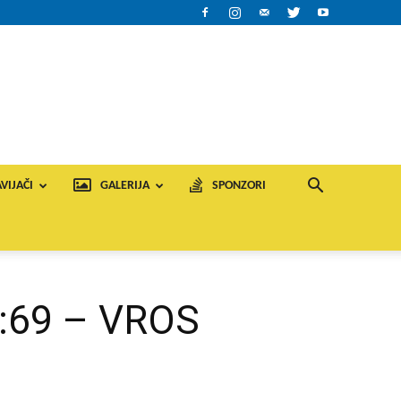
VIJAČI
GALERIJA
SPONZORI
0:69 – VROS