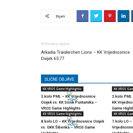
Dijeli
Prethodna objava
Arkadia Traiskirchen Lions – KK Vrijednosnice
Osijek 65:77
SLIČNE OBJAVE
KK VROS Game Highlights
KK VROS Gam
3.kolo PML – KK Vrijednosnice
2.kolo PML 
Osijek vs. KK Sonik Puntamika –
KK Vrijedno
VROS Game Highlights
Game Highl
KK VROS Game Highlights
KK VROS Gam
8.kolo LO – KK Vrijednosnice Osijek
7.kolo LO –
vs. GKK Šibenka – VROS Game
Vrijednosn