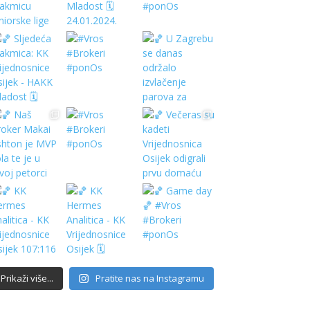
Prikaži više...
Pratite nas na Instagramu