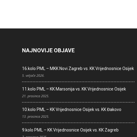
NAJNOVIJE OBJAVE
16.kolo PML – MKK Novi Zagreb vs. KK Vrijednosnice Osijek
5. veljače 2026.
11.kolo PML – KK Marsonija vs. KK Vrijednosnice Osijek
21. prosinca 2025.
10.kolo PML – KK Vrijednosnice Osijek vs. KK Đakovo
13. prosinca 2025.
9.kolo PML – KK Vrijednosnice Osijek vs. KK Zagreb
7. prosinca 2025.