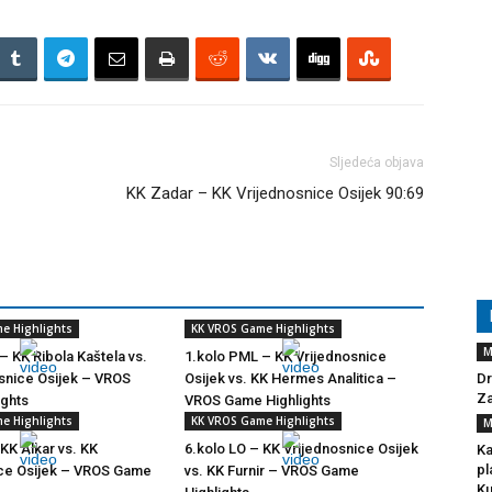
Sljedeća objava
KK Zadar – KK Vrijednosnice Osijek 90:69
e Highlights
KK VROS Game Highlights
M
– KK Ribola Kaštela vs.
1.kolo PML – KK Vrijednosnice
snice Osijek – VROS
Osijek vs. KK Hermes Analitica –
Dr
Za
ights
VROS Game Highlights
e Highlights
KK VROS Game Highlights
M
 KK Alkar vs. KK
6.kolo LO – KK Vrijednosnice Osijek
Ka
pl
ice Osijek – VROS Game
vs. KK Furnir – VROS Game
Ku