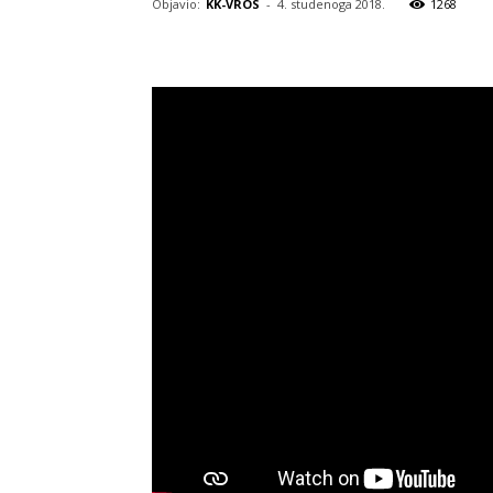
Objavio:
KK-VROS
-
4. studenoga 2018.
1268