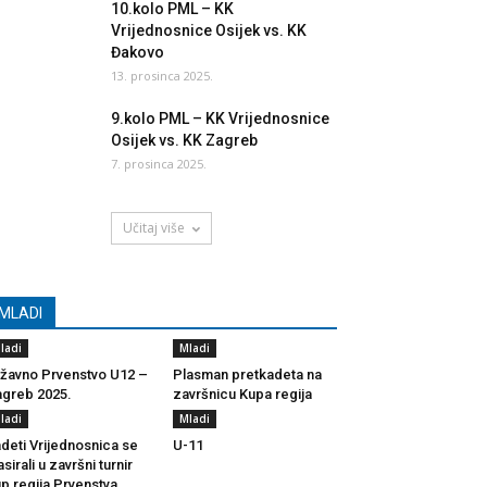
10.kolo PML – KK
Vrijednosnice Osijek vs. KK
Đakovo
13. prosinca 2025.
9.kolo PML – KK Vrijednosnice
Osijek vs. KK Zagreb
7. prosinca 2025.
Učitaj više
MLADI
ladi
Mladi
žavno Prvenstvo U12 –
Plasman pretkadeta na
greb 2025.
završnicu Kupa regija
ladi
Mladi
deti Vrijednosnica se
U-11
asirali u završni turnir
p regija Prvenstva