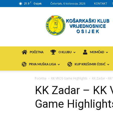
C
21.9
Četvrtak, 6 kolovoza, 2026
KONTAKT
Osijek
KK
VROS
POČETNA
O KLUBU
MOMČAD
PRVA MUŠKA LIGA
KUP KREŠIMIR ĆOSIĆ
Početna
KK VROS Game Highlights
KK Zadar – KK 
KK Zadar – KK 
Game Highlight