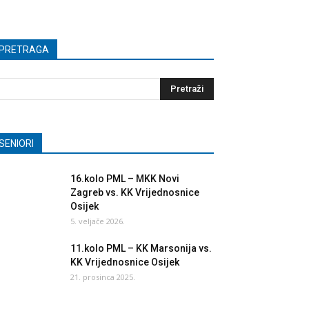
PRETRAGA
SENIORI
16.kolo PML – MKK Novi
Zagreb vs. KK Vrijednosnice
Osijek
5. veljače 2026.
11.kolo PML – KK Marsonija vs.
KK Vrijednosnice Osijek
21. prosinca 2025.