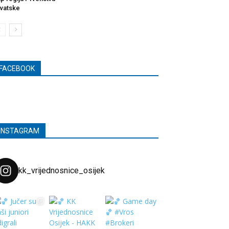
vatske
FACEBOOK
INSTAGRAM
kk_vrijednosnice_osijek