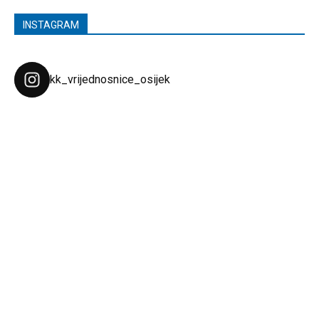
INSTAGRAM
kk_vrijednosnice_osijek