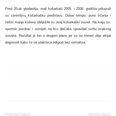
Pred 20-ak gledatelja, mali košarkaši 2005. i 2006. godišta prikazali
su zanimljivu košarkašku predstavu. Dobar tempo, puno trčanja i
nešto manje koševa obilježile su ovaj košarkaški susret. Na kraju su
sportski pozdrav i osmijeh na licu dječaka opravdali svrhu ovakvog
susreta. Rezultat je bio u drugom planu jer su se treneri obje ekipe
dogovorili kako će se utakmica odigrati bez semafora.
Prethodna objava
Sljedeća objava