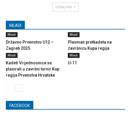
Učitaj više
MLADI
Mladi
Mladi
Državno Prvenstvo U12 –
Plasman pretkadeta na
Zagreb 2025.
završnicu Kupa regija
Mladi
Mladi
Kadeti Vrijednosnica se
U-11
plasirali u završni turnir Kup
regija Prvenstva Hrvatske
FACEBOOK