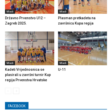
Mladi
Mladi
Državno Prvenstvo U12 –
Plasman pretkadeta na
Zagreb 2025.
završnicu Kupa regija
Mladi
Mladi
Kadeti Vrijednosnica se
U-11
plasirali u završni turnir Kup
regija Prvenstva Hrvatske
FACEBOOK