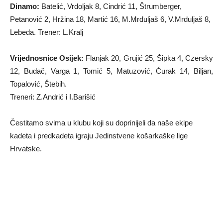
Dinamo:
Batelić, Vrdoljak 8, Cindrić 11, Štrumberger,
Petanović 2, Hržina 18, Martić 16, M.Mrduljaš 6, V.Mrduljaš 8,
Lebeda. Trener: L.Kralj
Vrijednosnice Osijek:
Flanjak 20, Grujić 25, Šipka 4, Czersky
12, Budač, Varga 1, Tomić 5, Matuzović, Ćurak 14, Biljan,
Topalović, Štebih.
Treneri: Z.Andrić i I.Barišić
Čestitamo svima u klubu koji su doprinijeli da naše ekipe
kadeta i predkadeta igraju Jedinstvene košarkaške lige
Hrvatske.