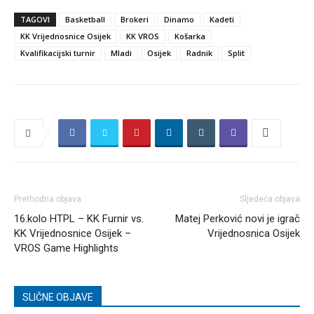
TAGOVI
Basketball
Brokeri
Dinamo
Kadeti
KK Vrijednosnice Osijek
KK VROS
Košarka
Kvalifikacijski turnir
Mladi
Osijek
Radnik
Split
Prethodna objava
Sljedeća objava
16.kolo HTPL – KK Furnir vs.
Matej Perković novi je igrač
KK Vrijednosnice Osijek –
Vrijednosnica Osijek
VROS Game Highlights
SLIČNE OBJAVE