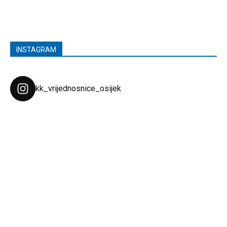
INSTAGRAM
kk_vrijednosnice_osijek