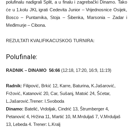
polufinalu nadigrali Split, a u finalu i zagrebački Dinamo. Tako
će u 1.kolu JKL igrati Cedevita Junior – Vrijednosnice Osijek,
Bosco – Puntamika, Stoja – Šibenka, Marsonia – Zadar i
Međimurje – Cibona.
REZULTATI KVALIFIKACIJSKOG TURNIRA:
Polufinale:
RADNIK – DINAMO 56:66
(12:18, 17:20, 16:9, 11:19)
Radnik:
Filipović, Brkić 12, Karre, Baturina, K.Jašarović,
Fržović, Katanović 20, Car, Sušanj, Matoić 24, Šćetar,
L.Jašarović.Trener: I.Svoboda
Dinamo:
Batelić, Vrdoljak, Cindrić 13, Štrumberger 4,
Petanović 4, Hržina 11, Martić 10, M.Mrduljaš 7, V.Mrduljaš
13, Lebeda 4. Trener: L.Kralj