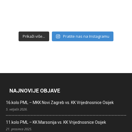
Prikaži više...
Pratite nas na Instagramu
NAJNOVIJE OBJAVE
16.kolo PML – MKK Novi Zagreb vs. KK Vrijednosnice Osijek
5. veljače 2026.
11.kolo PML – KK Marsonija vs. KK Vrijednosnice Osijek
21. prosinca 2025.