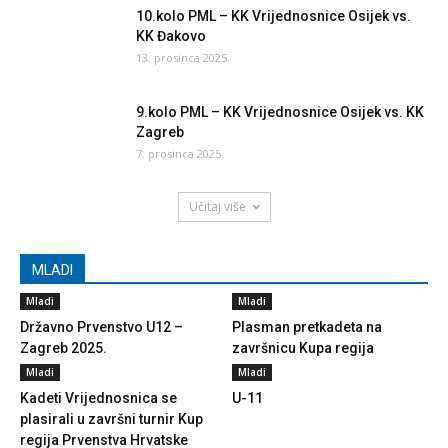
10.kolo PML – KK Vrijednosnice Osijek vs.
KK Đakovo
13. prosinca 2025.
9.kolo PML – KK Vrijednosnice Osijek vs. KK
Zagreb
7. prosinca 2025.
Učitaj više
MLADI
Mladi
Mladi
Državno Prvenstvo U12 –
Plasman pretkadeta na
Zagreb 2025.
završnicu Kupa regija
Mladi
Mladi
Kadeti Vrijednosnica se
U-11
plasirali u završni turnir Kup
regija Prvenstva Hrvatske