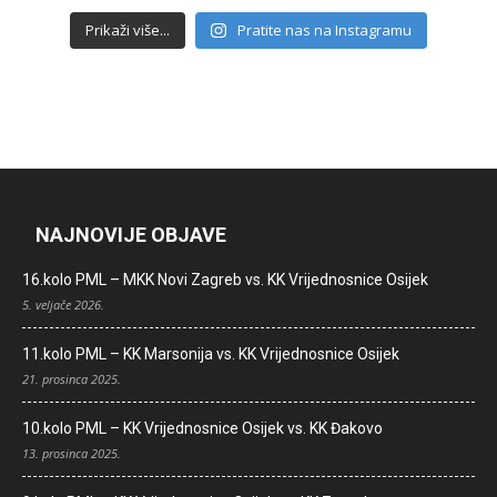
Prikaži više...
Pratite nas na Instagramu
NAJNOVIJE OBJAVE
16.kolo PML – MKK Novi Zagreb vs. KK Vrijednosnice Osijek
5. veljače 2026.
11.kolo PML – KK Marsonija vs. KK Vrijednosnice Osijek
21. prosinca 2025.
10.kolo PML – KK Vrijednosnice Osijek vs. KK Đakovo
13. prosinca 2025.