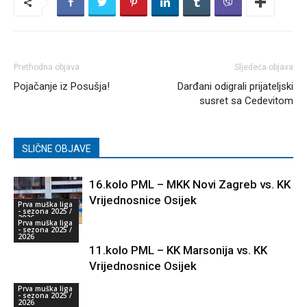
Prethodna objava
Sljedeća objava
Pojačanje iz Posušja!
Darđani odigrali prijateljski
susret sa Cedevitom
SLIČNE OBJAVE
16.kolo PML – MKK Novi Zagreb vs. KK
Vrijednosnice Osijek
Prva muška liga
- sezona 2025 /
2026
Prva muška liga
- sezona 2025 /
2026
11.kolo PML – KK Marsonija vs. KK
Vrijednosnice Osijek
Prva muška liga
- sezona 2025 /
2026