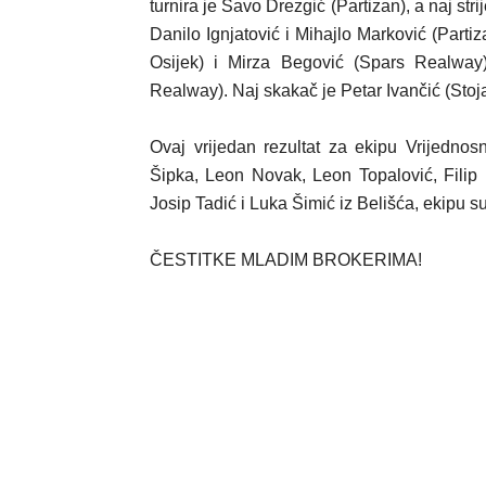
turnira je Savo Drezgić (Partizan), a naj str
Danilo Ignjatović i Mihajlo Marković (Partiz
Osijek) i Mirza Begović (Spars Realway)
Realway). Naj skakač je Petar Ivančić (Stoja
Ovaj vrijedan rezultat za ekipu Vrijednosni
Šipka, Leon Novak, Leon Topalović, Filip 
Josip Tadić i Luka Šimić iz Belišća, ekipu su
ČESTITKE MLADIM BROKERIMA!