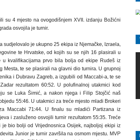
ili su 4 mjesto na ovogodišnjem XVII. izdanju Božićni
ada osvojila je turnir.
a sudjelovalo je ukupno 25 ekipa iz Njemačke, Izraela,
govine te Hrvatske, od kojih su se njih 16 plasirali u
je u kvalifikacijama prvo bila bolja od ekipe Rudeš iz
 Mesta, te se plasirali na glavni dio turnira. U grupnoj
benika i Dubravu Zagreb, a izgubili od Maccabi-a, te se
li Zadar rezultatom 60:52. U polufinalnoj utakmici kod
uju se Luka Šimić, a nakon njega i Filip Stojčić naš
pobjedu 55:46. U utakmici za treće mjesto mladi Brokeri
za Maccabi 71:44. U finalu su mladići Partizana iz
va i zasluženo osvojili turnir rezultatom 55:35. Treće
 je bio bolji od Vrijednosnica Osijek, najboljoj ekipi iz
edevita Junior je turnir završila na osmom mjestu. MVP