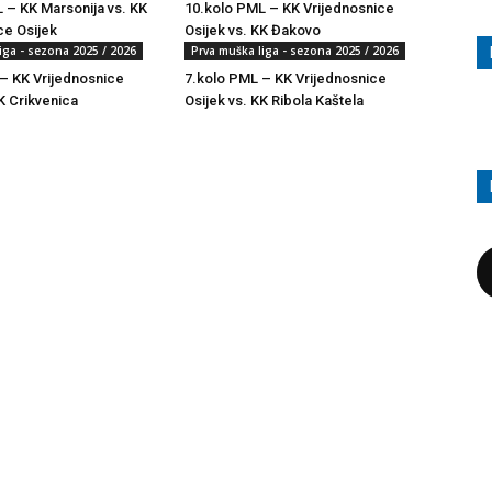
 – KK Marsonija vs. KK
10.kolo PML – KK Vrijednosnice
ce Osijek
Osijek vs. KK Đakovo
iga - sezona 2025 / 2026
Prva muška liga - sezona 2025 / 2026
– KK Vrijednosnice
7.kolo PML – KK Vrijednosnice
K Crikvenica
Osijek vs. KK Ribola Kaštela