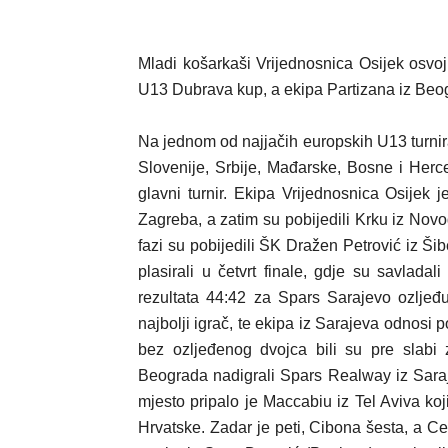
Mladi košarkaši Vrijednosnica Osijek osvoj
U13 Dubrava kup, a ekipa Partizana iz Beogr
Na jednom od najjačih europskih U13 turnir
Slovenije, Srbije, Mađarske, Bosne i Herce
glavni turnir. Ekipa Vrijednosnica Osijek 
Zagreba, a zatim su pobijedili Krku iz Novog
fazi su pobijedili ŠK Dražen Petrović iz Ši
plasirali u četvrt finale, gdje su savlada
rezultata 44:42 za Spars Sarajevo ozljeđ
najbolji igrač, te ekipa iz Sarajeva odnosi 
bez ozljeđenog dvojca bili su pre slabi 
Beograda nadigrali Spars Realway iz Saraje
mjesto pripalo je Maccabiu iz Tel Aviva koji
Hrvatske. Zadar je peti, Cibona šesta, a C