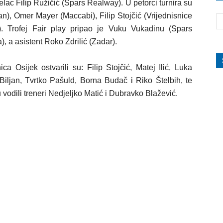
ijelac Filip Ružičić (Spars Realway). U petorci turnira su
an),
Omer Mayer (Maccabi), Filip Stojčić (Vrijednisnice
. Trofej Fair play pripao je Vuku Vukadinu (Spars
), a asistent Roko Zdrilić (Zadar).
ca Osijek ostvarili su: Filip Stojčić, Matej Ilić, Luka
Biljan, Tvrtko Pašuld, Borna Budač i Riko Štelbih, te
 vodili treneri Nedjeljko Matić i Dubravko Blažević.