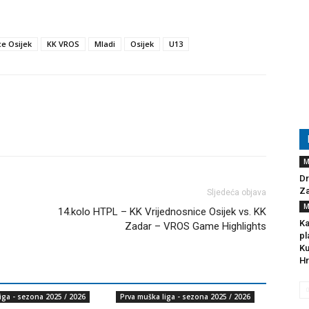
ce Osijek
KK VROS
Mladi
Osijek
U13
M
Dr
Za
Sljedeća objava
M
14.kolo HTPL – KK Vrijednosnice Osijek vs. KK
Ka
Zadar – VROS Game Highlights
pl
Ku
Hr
iga - sezona 2025 / 2026
Prva muška liga - sezona 2025 / 2026