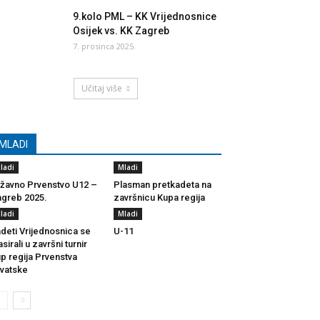
9.kolo PML – KK Vrijednosnice
Osijek vs. KK Zagreb
7. prosinca 2025.
Učitaj više
MLADI
ladi
Mladi
žavno Prvenstvo U12 –
Plasman pretkadeta na
greb 2025.
završnicu Kupa regija
ladi
Mladi
deti Vrijednosnica se
U-11
asirali u završni turnir
p regija Prvenstva
vatske