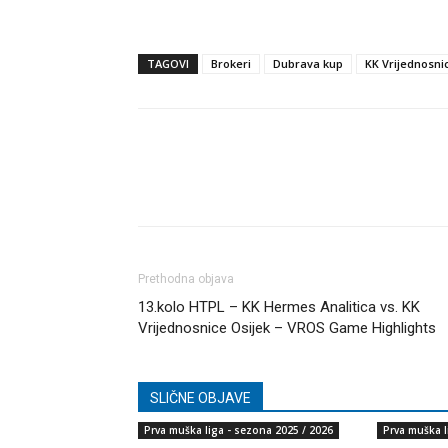
TAGOVI
Brokeri
Dubrava kup
KK Vrijednosni
Dijeli
Prethodna objava
13.kolo HTPL – KK Hermes Analitica vs. KK
Vrijednosnice Osijek – VROS Game Highlights
SLIČNE OBJAVE
Prva muška liga - sezona 2025 / 2026
Prva muška l