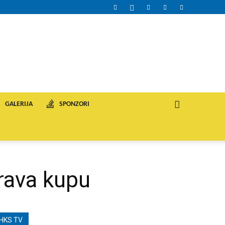
GALERIJA
SPONZORI
rava kupu
HKS TV