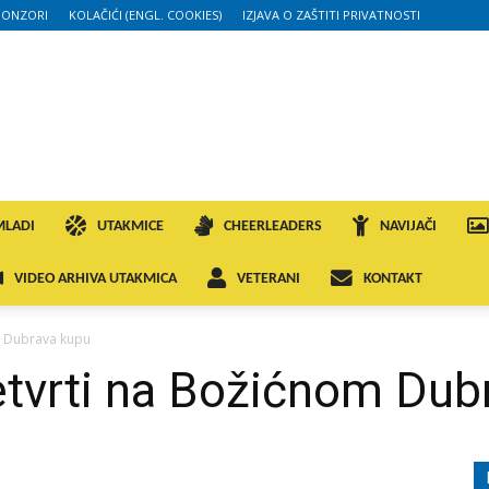
PONZORI
KOLAČIĆI (ENGL. COOKIES)
IZJAVA O ZAŠTITI PRIVATNOSTI
MLADI
UTAKMICE
CHEERLEADERS
NAVIJAČI
VIDEO ARHIVA UTAKMICA
VETERANI
KONTAKT
m Dubrava kupu
etvrti na Božićnom Dub