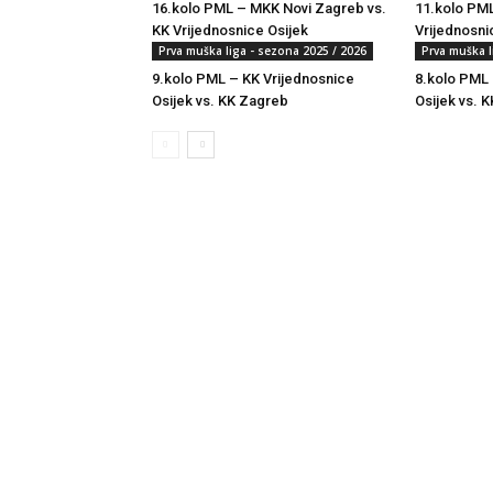
16.kolo PML – MKK Novi Zagreb vs.
11.kolo PML
KK Vrijednosnice Osijek
Vrijednosni
Prva muška liga - sezona 2025 / 2026
Prva muška l
9.kolo PML – KK Vrijednosnice
8.kolo PML 
Osijek vs. KK Zagreb
Osijek vs. K