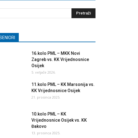
SENIORI
16.kolo PML – MKK Novi
Zagreb vs. KK Vrijednosnice
Osijek
5. veljače 2026.
11.kolo PML – KK Marsonija vs.
KK Vrijednosnice Osijek
21. prosinca 2025.
10.kolo PML – KK
Vrijednosnice Osijek vs. KK
Đakovo
13. prosinca 2025.