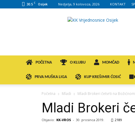
C
30.5
Nedjelja, 9 kolovoza, 2026
KONTAKT
S
Osijek
KK
VROS
POČETNA
O KLUBU
MOMČAD
PRVA MUŠKA LIGA
KUP KREŠIMIR ĆOSIĆ
Početna
Mladi
Mladi Brokeri četvrti na Božićno
Mladi Brokeri č
Objavio:
KK-VROS
-
30. prosinca 2019.
2189