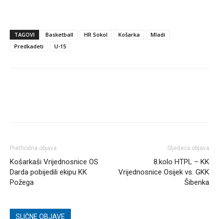
TAGOVI
Basketball
HR Sokol
Košarka
Mladi
Predkadeti
U-15
Prethodna objava
Sljedeća objava
Košarkaši Vrijednosnice OS
8.kolo HTPL – KK
Darda pobijedili ekipu KK
Vrijednosnice Osijek vs. GKK
Požega
Šibenka
SLIČNE OBJAVE