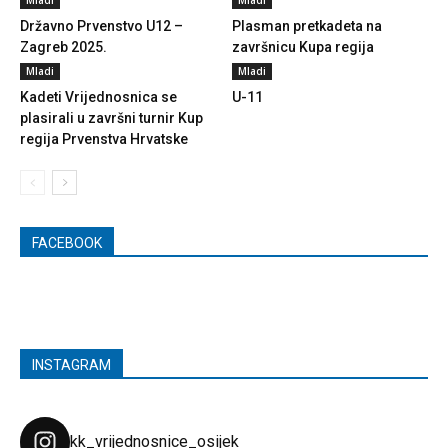
Državno Prvenstvo U12 –
Plasman pretkadeta na
Zagreb 2025.
završnicu Kupa regija
Mladi
Mladi
Kadeti Vrijednosnica se
U-11
plasirali u završni turnir Kup
regija Prvenstva Hrvatske
FACEBOOK
INSTAGRAM
kk_vrijednosnice_osijek