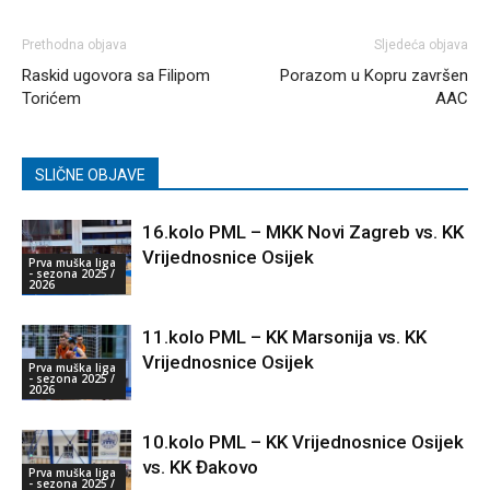
Prethodna objava
Sljedeća objava
Raskid ugovora sa Filipom
Porazom u Kopru završen
Torićem
AAC
SLIČNE OBJAVE
16.kolo PML – MKK Novi Zagreb vs. KK
Vrijednosnice Osijek
Prva muška liga
- sezona 2025 /
2026
11.kolo PML – KK Marsonija vs. KK
Vrijednosnice Osijek
Prva muška liga
- sezona 2025 /
2026
10.kolo PML – KK Vrijednosnice Osijek
vs. KK Đakovo
Prva muška liga
- sezona 2025 /