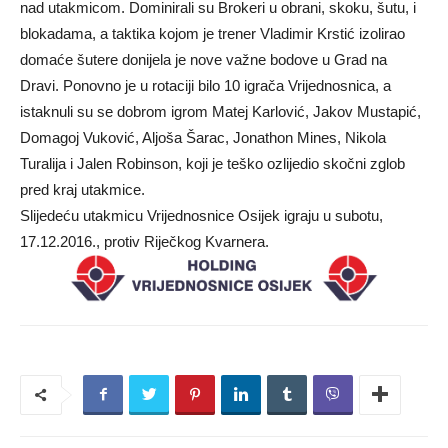
nad utakmicom. Dominirali su Brokeri u obrani, skoku, šutu, i
blokadama, a taktika kojom je trener Vladimir Krstić izolirao
domaće šutere donijela je nove važne bodove u Grad na
Dravi. Ponovno je u rotaciji bilo 10 igrača Vrijednosnica, a
istaknuli su se dobrom igrom Matej Karlović, Jakov Mustapić,
Domagoj Vuković, Aljoša Šarac, Jonathon Mines, Nikola
Turalija i Jalen Robinson, koji je teško ozlijedio skočni zglob
pred kraj utakmice.
Slijedeću utakmicu Vrijednosnice Osijek igraju u subotu,
17.12.2016., protiv Riječkog Kvarnera.