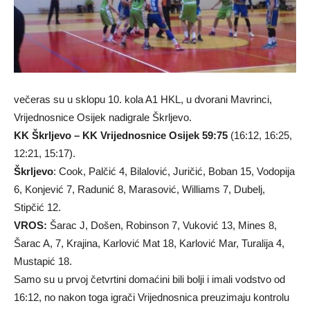
večeras su u sklopu 10. kola A1 HKL, u dvorani Mavrinci,
Vrijednosnice Osijek nadigrale Škrljevo.
KK Škrljevo – KK Vrijednosnice Osijek 59:75
(16:12, 16:25,
12:21, 15:17).
Škrljevo
: Cook, Palčić 4, Bilalović, Juričić, Boban 15, Vodopija
6, Konjević 7, Radunić 8, Marasović, Williams 7, Dubelj,
Stipčić 12.
VROS:
Šarac J, Došen, Robinson 7, Vuković 13, Mines 8,
Šarac A, 7, Krajina, Karlović Mat 18, Karlović Mar, Turalija 4,
Mustapić 18.
Samo su u prvoj četvrtini domaćini bili bolji i imali vodstvo od
16:12, no nakon toga igrači Vrijednosnica preuzimaju kontrolu