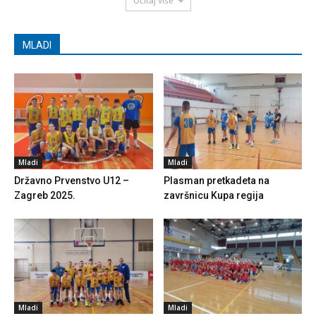
Učitaj više
MLADI
Mladi
Mladi
Državno Prvenstvo U12 –
Plasman pretkadeta na
Zagreb 2025.
završnicu Kupa regija
Mladi
Mladi