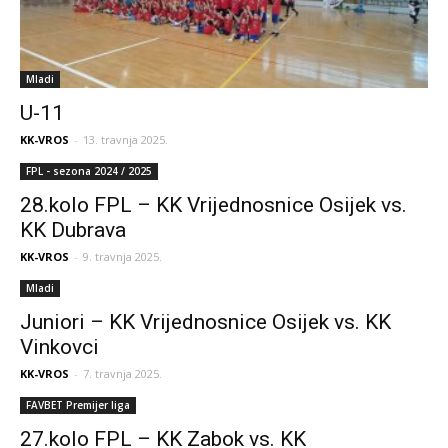
Mladi
U-11
KK-VROS
-
13. travnja 2025.
FPL - sezona 2024 / 2025
28.kolo FPL – KK Vrijednosnice Osijek vs.
KK Dubrava
KK-VROS
-
9. travnja 2025.
Mladi
Juniori – KK Vrijednosnice Osijek vs. KK
Vinkovci
KK-VROS
-
7. travnja 2025.
FAVBET Premijer liga
27.kolo FPL – KK Zabok vs. KK