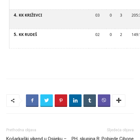
4.
KK KRIŽEVCI
03
0
3
205:
5.
KK RUDEŠ
02
0
2
149:
Prethodna objava
Sljedeća objava
Košarkaški vikend u Osijeku –
PH, skupina B: Pobjede Cibone