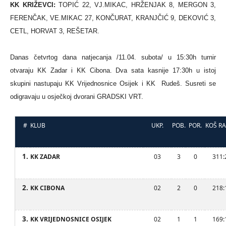
KK KRIŽEVCI:
TOPIĆ 22, VJ.MIKAC, HRŽENJAK 8, MERGON 3,
FERENČAK, VE.MIKAC 27, KONČURAT, KRANJČIĆ 9, DEKOVIĆ 3,
CETL, HORVAT 3, REŠETAR.
Danas četvrtog dana natjecanja /11.04. subota/ u 15:30h turnir
otvaraju KK Zadar i KK Cibona. Dva sata kasnije 17:30h u istoj
skupini nastupaju KK Vrijednosnice Osijek i KK Rudeš. Susreti se
odigravaju u osječkoj dvorani GRADSKI VRT.
#
KLUB
UKP.
POB.
POR.
KOŠ RA
1.
KK ZADAR
03
3
0
311:
2.
KK CIBONA
02
2
0
218:
3.
KK VRIJEDNOSNICE OSIJEK
02
1
1
169: