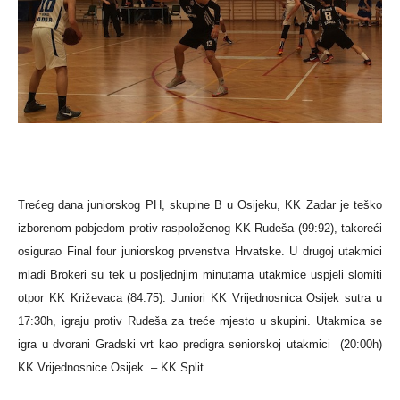
Trećeg dana juniorskog PH, skupine B u Osijeku, KK Zadar je teško
izborenom pobjedom protiv raspoloženog KK Rudeša (99:92), takoreći
osigurao Final four juniorskog prvenstva Hrvatske. U drugoj utakmici
mladi Brokeri su tek u posljednjim minutama utakmice uspjeli slomiti
otpor KK Križevaca (84:75). Juniori KK Vrijednosnica Osijek sutra u
17:30h, igraju protiv Rudeša za treće mjesto u skupini. Utakmica se
igra u dvorani Gradski vrt kao predigra seniorskoj utakmici (20:00h)
KK Vrijednosnice Osijek – KK Split.