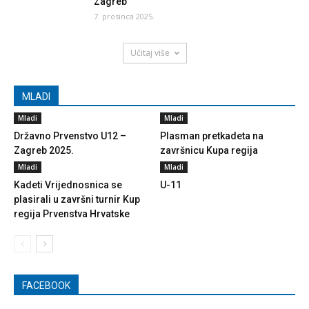
Zagreb
7. prosinca 2025.
Učitaj više
MLADI
Mladi
Mladi
Državno Prvenstvo U12 –
Plasman pretkadeta na
Zagreb 2025.
završnicu Kupa regija
Mladi
Mladi
Kadeti Vrijednosnica se
U-11
plasirali u završni turnir Kup
regija Prvenstva Hrvatske
FACEBOOK