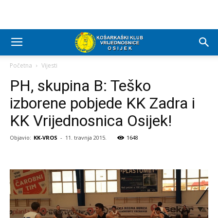
Početna
Vijesti
PH, skupina B: Teško
izborene pobjede KK Zadra i
KK Vrijednosnica Osijek!
Objavio:
KK-VROS
-
11. travnja 2015.
1648