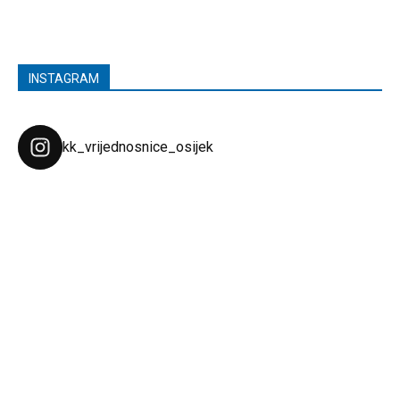
INSTAGRAM
kk_vrijednosnice_osijek